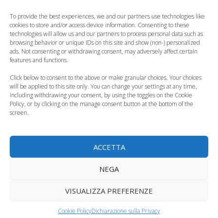
Educazione bambini:
Esempio ai figli, ecco
To provide the best experiences, we and our partners use technologies like
l’importanza di
perché è molto
cookies to store and/or access device information. Consenting to these
creare un albero…
meglio…
technologies will allow us and our partners to process personal data such as
browsing behavior or unique IDs on this site and show (non-) personalized
ads. Not consenting or withdrawing consent, may adversely affect certain
features and functions.
Click below to consent to the above or make granular choices. Your choices
will be applied to this site only. You can change your settings at any time,
Madre assente, un
Mamme in carriera,
including withdrawing your consent, by using the toggles on the Cookie
Policy, or by clicking on the manage consent button at the bottom of the
dolore per tutta la
così bisogna gestire
screen.
vita per i figli
il rapporto…
ACCETTA
Leggere prima di
NEGA
dormire, perché è
Lavorare con le
importante per i
mani, ecco come
VISUALIZZA PREFERENZE
bambini
insegnarlo ai figli
Cookie Policy
Dichiarazione sulla Privacy