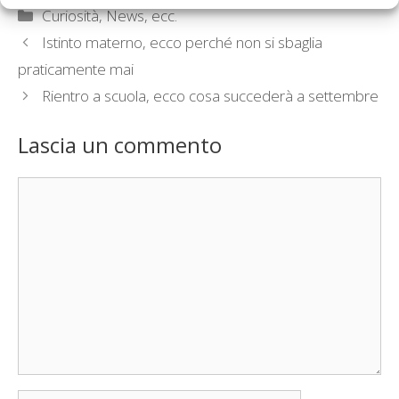
Categorie
Curiosità, News, ecc.
Istinto materno, ecco perché non si sbaglia
praticamente mai
Rientro a scuola, ecco cosa succederà a settembre
Lascia un commento
Commento