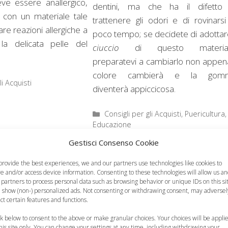
ve essere anallergico,
dentini, ma che ha il difetto
o con un materiale tale
trattenere gli odori e di rovinarsi
re reazioni allergiche a
poco tempo; se decidete di adottare
la delicata pelle del
ciuccio
di questo material
preparatevi a cambiarlo non appena
colore cambierà e la gom
li Acquisti
diventerà appiccicosa.
Categorie
Consigli per gli Acquisti
,
Puericultura,
Educazione
Gestisci Consenso Cookie
provide the best experiences, we and our partners use technologies like cookies to
re and/or access device information. Consenting to these technologies will allow us a
 partners to process personal data such as browsing behavior or unique IDs on this si
 show (non-) personalized ads. Not consenting or withdrawing consent, may adversel
ect certain features and functions.
ck below to consent to the above or make granular choices. Your choices will be appli
this site only. You can change your settings at any time, including withdrawing your