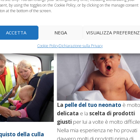
sent, by using the toggles on the Cookie Policy, or by clicking on the manage consent
Cura la pelle del t
ton at the bottom of the screen.
 per
neonato con la
: seggiolino
linea Aveeno
ACCETTA
NEGA
VISUALIZZA PREFERENZ
Cookie Policy
Dichiarazione sulla Privacy
La
pelle del tuo neonato
è molt
delicata
e la
scelta di prodotti
giusti
per lui a volte è molto difficile
Nella mia esperienza ne ho provati
quisto della culla
davvero molti di prodotti prima di