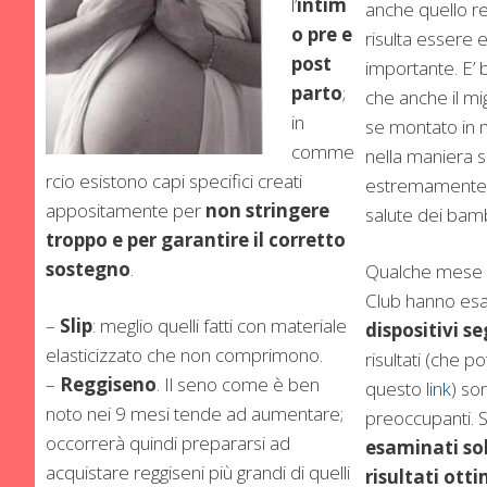
l’
intim
anche quello re
o pre e
risulta essere
post
importante. E’ 
parto
;
che anche il mig
in
se montato in 
comme
nella maniera s
rcio esistono capi specifici creati
estremamente p
appositamente per
non stringere
salute dei bamb
troppo e per garantire il corretto
sostegno
.
Qualche mese
Club hanno esa
–
Slip
: meglio quelli fatti con materiale
dispositivi se
elasticizzato che non comprimono.
risultati (che 
–
Reggiseno
. Il seno come è ben
questo
link
) so
noto nei 9 mesi tende ad aumentare;
preoccupanti. 
occorrerà quindi prepararsi ad
esaminati so
acquistare reggiseni più grandi di quelli
risultati otti