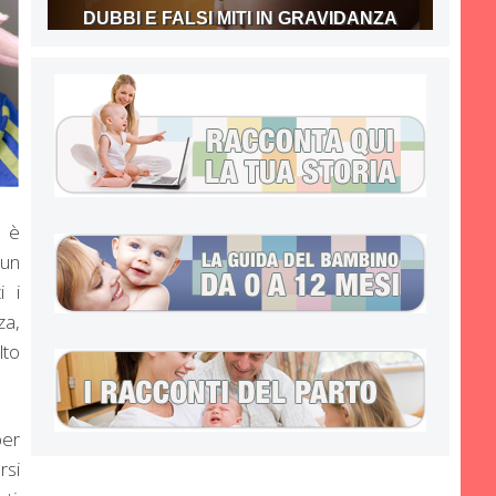
DUBBI E FALSI MITI IN GRAVIDANZA
 è
 un
i i
za,
lto
per
rsi