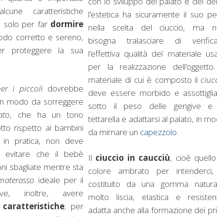
con lo sviluppo del palato e dei den
cune caratteristiche
l’estetica ha sicuramente il suo p
n solo per far
dormire
nella scelta del ciuccio, ma 
do corretto e sereno,
bisogna tralasciare di verific
r proteggere la sua
l’effettiva qualità del materiale us
per la realizzazione dell’oggetto.
materiale di cui è composto il
ciuc
er i piccoli
dovrebbe
deve essere morbido e assottiglia
 in modo da sorreggere
sotto il peso delle gengive e
ato
, che ha un tono
tettarella e adattarsi al palato, in m
tto rispetto ai bambini
da mimare un
capezzolo
.
i; in pratica, non deve
er evitare che il bebè
Il
ciuccio in caucciù
, cioè quello
ni sbagliate mentre sta
colore ambrato per intenderci
materasso
ideale per il
costituito da una gomma natura
e, inoltre, avere
molto liscia, elastica e resisten
caratteristiche
; per
adatta anche alla formazione dei pr