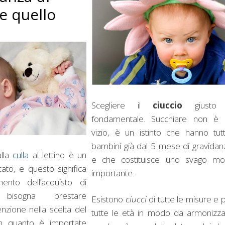
e quello
Scegliere il
ciuccio
giusto
fondamentale. Succhiare non è
vizio, è un istinto che hanno tutt
bambini già dal 5 mese di gravidan
alla
culla
al lettino è un
e che costituisce uno svago mo
to, e questo significa
importante.
nto dell’acquisto di
o bisogna prestare
Esistono
ciucci
di tutte le misure e 
enzione nella scelta del
tutte le età in modo da armonizza
in quanto è importate