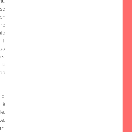
ti;
eso
non
are
ato
 Il
cio
rsi
 la
odo
 di
, è
le,
te,
imi