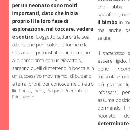
per un neonato sono molti
che abbia al
importanti, dato che inizia
specifiche, no
proprio lì la loro fase di
il bimbo
in mo
esplorazione, nel toccare, vedere
ma anche pe
e sentire.
L’oggetto catturerà la sua
salute.
attenzione per i colori, le forme e la
sostanza. I primi istinti di un bambino
Il
materasso p
alle prime armi con un giocattolo,
essere rigido,
saranno quelli di metterlo in bocca e in
bene il
neon
un successivo movimento, di buttarlo
muscolare rido
a terra, pronti per conoscerne un altro.
più grandicell
Categorie
Consigli per gli Acquisti
,
Puericultura,
infossarsi, p
Educazione
assuma posizio
dormendo. Il
neonato dev
determinate 