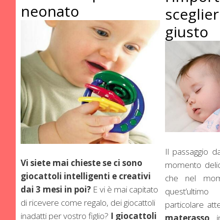
neonato
sceglier
giusto
Il passaggio d
Vi siete mai chieste se ci sono
momento delica
giocattoli intelligenti e creativi
che nel mome
dai 3 mesi in poi?
E vi è mai capitato
quest’ultim
di ricevere come regalo, dei giocattoli
particolare att
inadatti per vostro figlio?
I giocattoli
materasso
, 