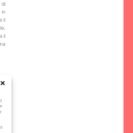
 di
 in
 il
e,
 il
ma
nd
te
y
ed