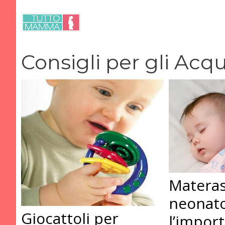
Vai
al
contenuto
Consigli per gli Acqu
Materas
neonato
Giocattoli per
l’impor