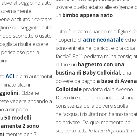
lativo al seggiolino auto
trovare quello adatto alle esigenze d
 estremamente
un
bimbo appena nato
.
bene anzitutto ricordare
liore dei seggiolini auto
Tutto è iniziato quando mio figlio si è
modo scorretto o usato
ricoperto di
acne neonatale
ed io
bagliata risulta essere
sono entrata nel panico, e ora cosa
ericoloso per la
faccio? Poi il pediatra mi ha consiglia
ini.
di fare un
bagnetto con una
bustina di Baby Colloidal,
una
 fa
ACI
e altri Automobil
polvere da bagno
a base di Avena
minato alcuni
Colloidale
prodotta dalla Aveeno.
ggiolini.
Ebbene i
Devo dire che nonostante la strana
potete vedere andando a
consistenza della polvere sciolta
no a dir poco
nell’acqua, i risultati non hanno tarda
Su
50 modelli
ad arrivare. Da quel momento ho
lamente 2 sono
scoperto tutta
la linea di prodotti a
mi
mentre ben 7