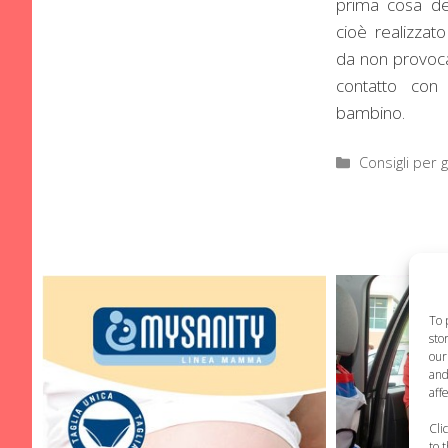
prima cosa de
cioè realizzat
da non provoca
contatto con 
bambino.
Categorie
Consigli per g
To 
sto
our
and
aff
Cli
to 