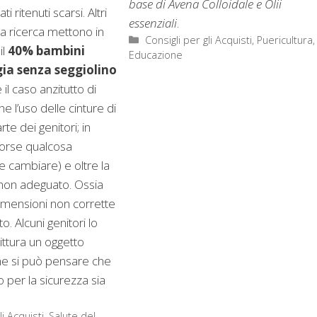
base di Avena Colloidale e Olii
i ritenuti scarsi. Altri
essenziali
.
la ricerca mettono in
Categorie
Consigli per gli Acquisti
,
Puericultura,
il
40% bambini
Educazione
gia senza seggiolino
il caso anzitutto di
e l’uso delle cinture di
te dei genitori; in
orse qualcosa
 cambiare) e oltre la
non adeguato. Ossia
dimensioni non corrette
. Alcuni genitori lo
ittura un oggetto
e si può pensare che
 per la sicurezza sia
li Acquisti
,
Salute del