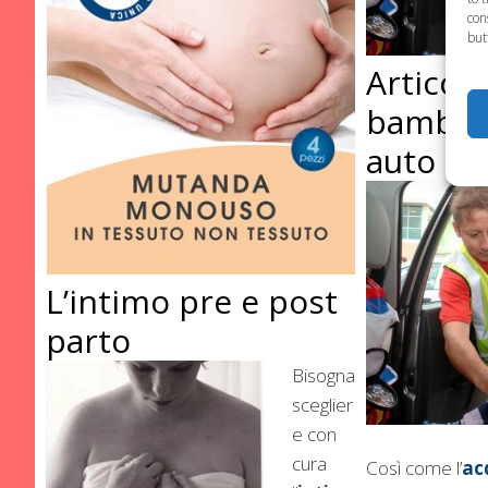
con
but
Articoli
bambini
auto
L’intimo pre e post
parto
Bisogna
sceglier
e con
cura
Così come l’
ac