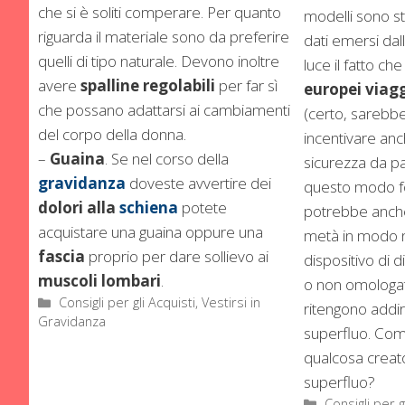
che si è soliti comperare. Per quanto
modelli sono stat
riguarda il materiale sono da preferire
dati emersi dal
quelli di tipo naturale. Devono inoltre
luce il fatto che 
avere
spalline regolabili
per far sì
europei viag
che possano adattarsi ai cambiamenti
(certo, sarebbe 
del corpo della donna.
incentivare anch
–
Guaina
. Se nel corso della
sicurezza da par
gravidanza
doveste avvertire dei
questo modo f
dolori alla
schiena
potete
potrebbe anche
acquistare una guaina oppure una
metà in modo 
fascia
proprio per dare sollievo ai
dispositivo di 
muscoli lombari
.
o non omologato
Categorie
Consigli per gli Acquisti
,
Vestirsi in
ritengono addir
Gravidanza
superfluo. Com
qualcosa creato
superfluo?
Categorie
Consigli per g