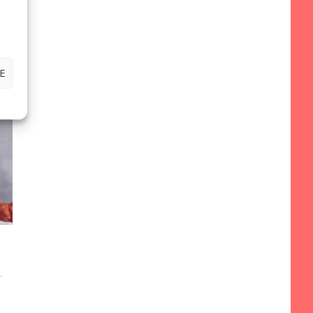
uo
E
o
.