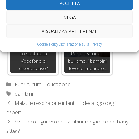
ACCETTA
schiaffi diventano
dediti al consumo di
reato
alcol: colpa…
NEGA
VISUALIZZA PREFERENZE
Cookie Policy
Dichiarazione sulla Privacy
Lo spot della
Per prevenire il
Vodafone è
bullismo, i bambini
diseducativo?
devono imparare…
Categorie
Puericultura, Educazione
Tag
bambini
Malattie respiratorie infantili, il decalogo degli
esperti
Sviluppo cognitivo dei bambini: meglio nido o baby
sitter?