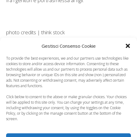
fra i genitori e poi trasmessa ai figli.
photo credits | think stock
Gestisci Consenso Cookie
Leggi anche:
To provide the best experiences, we and our partners use technologies like
cookies to store and/or access device information. Consenting to these
technologies will allow us and our partners to process personal data such as
browsing behavior or unique IDs on this site and show (non-) personalized
ads. Not consenting or withdrawing consent, may adversely affect certain
Genitori elicottero, è
Lucy, la helpline di
features and functions.
rischio di eccesso di
neuropsichiatria
Click below to consent to the above or make granular choices. Your choices
accudimento
infantile
will be applied to this site only. You can change your settings at any time,
including withdrawing your consent, by using the toggles on the Cookie
Policy, or by clicking on the manage consent button at the bottom of the
screen.
Francia, sculacciate,
Ragazzi sbandati e