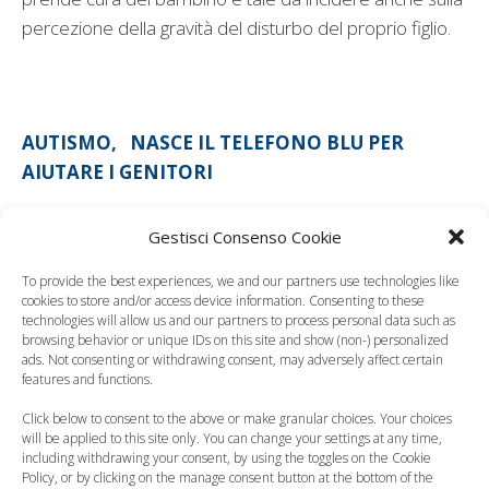
percezione della gravità del disturbo del proprio figlio.
AUTISMO,
NASCE IL TELEFONO BLU PER
AIUTARE I GENITORI
photo credits | thinkstock
Gestisci Consenso Cookie
Leggi anche:
To provide the best experiences, we and our partners use technologies like
cookies to store and/or access device information. Consenting to these
technologies will allow us and our partners to process personal data such as
browsing behavior or unique IDs on this site and show (non-) personalized
ads. Not consenting or withdrawing consent, may adversely affect certain
features and functions.
Autismo, forse
Click below to consent to the above or make granular choices. Your choices
possibile la diagnosi
La sindrome di
will be applied to this site only. You can change your settings at any time,
including withdrawing your consent, by using the toggles on the Cookie
in culla
Asperger
Policy, or by clicking on the manage consent button at the bottom of the