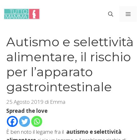
Vai
al
ME
contenuto
Autismo e selettività
alimentare, il rischio
per l’apparato
gastrointestinale
25 Agosto 2019
di
Emma
Spread the love
È ben noto il legame fra il
autismo e selettività