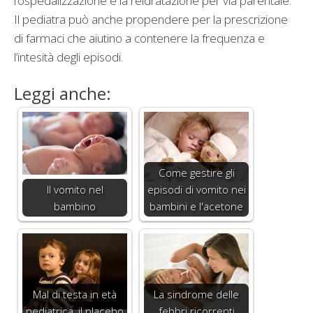
l’ospedalizzazione e la reidratazione per via parentale.
Il pediatra può anche propendere per la prescrizione
di farmaci che aiutino a contenere la frequenza e
l’intesità degli episodi.
Leggi anche:
Come gestire gli
Il vomito nel
episodi di vomito nei
bambino
bambini e l'acetone
Mal di testa in età
La sindrome delle
pediatrica, il placebo
febbri ricorrenti