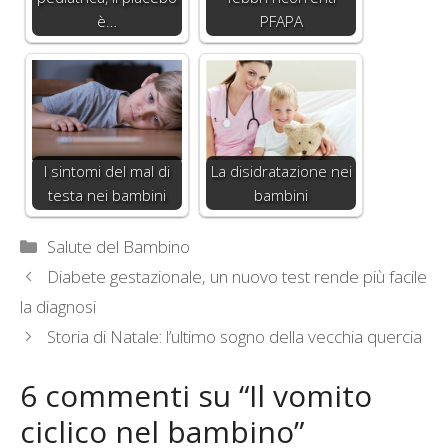
è…
PFAPA
I sintomi del mal di
La disidratazione nei
testa nei bambini
bambini
Categorie
Salute del Bambino
Diabete gestazionale, un nuovo test rende più facile
la diagnosi
Storia di Natale: l’ultimo sogno della vecchia quercia
6 commenti su “Il vomito
ciclico nel bambino”