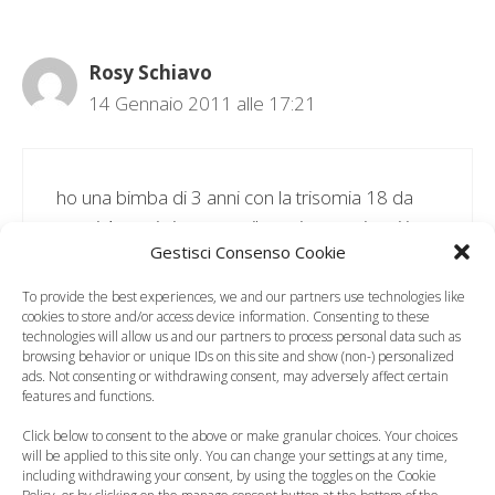
Rosy Schiavo
14 Gennaio 2011 alle 17:21
ho una bimba di 3 anni con la trisomia 18 da
quasi 4 mesi si provoca il vomito quasi tutti i
Gestisci Consenso Cookie
giorni può essere la sindrome che porta a far
succedere tutto ciò
To provide the best experiences, we and our partners use technologies like
cookies to store and/or access device information. Consenting to these
technologies will allow us and our partners to process personal data such as
Rispondi
browsing behavior or unique IDs on this site and show (non-) personalized
ads. Not consenting or withdrawing consent, may adversely affect certain
features and functions.
Click below to consent to the above or make granular choices. Your choices
will be applied to this site only. You can change your settings at any time,
Pingback:
Bambini in automobile, rimedi contro la
including withdrawing your consent, by using the toggles on the Cookie