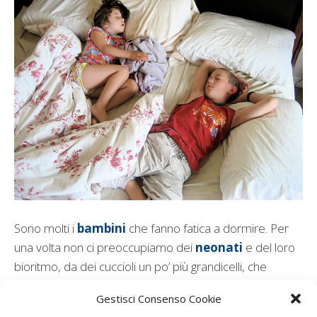
Sono molti i
bambini
che fanno fatica a dormire. Per
una volta non ci preoccupiamo dei
neonati
e del loro
bioritmo, da dei cuccioli un po’ più grandicelli, che
magari già vanno a scuola. E’ consigliabile che il riposo
Gestisci Consenso Cookie
notturno sia di circa 8 ore, mentre sono molti i piccoli,