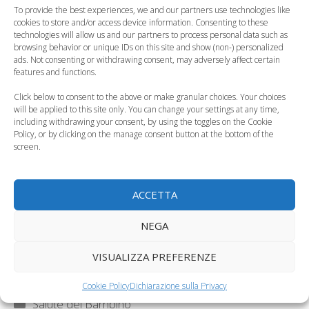
quasi un terzo, che ne dormono meno di 6 o 7. La
To provide the best experiences, we and our partners use technologies like
cookies to store and/or access device information. Consenting to these
situazione ovviamente si complica con l’
adolescenza
,
technologies will allow us and our partners to process personal data such as
quando tra discoteche e passione per il computer, si
browsing behavior or unique IDs on this site and show (non-) personalized
ads. Not consenting or withdrawing consent, may adversely affect certain
finisce per
andare a letto molto tardi
. Questo
features and functions.
cosa provoca? Prima di tutto cali dell’attenzione e poi
Click below to consent to the above or make granular choices. Your choices
l’alterazione dei
cicli di sonno-veglio
.
will be applied to this site only. You can change your settings at any time,
including withdrawing your consent, by using the toggles on the Cookie
Il problema è stato messo in luce da
Maria Pia Villa
,
Policy, or by clicking on the manage consent button at the bottom of the
screen.
direttore del centro del sonno dell’ospedale
Sant’Andrea di Roma e coordinatrice del gruppo di
studio di medicina del sonno della Società italiana di
ACCETTA
pediatria. Secondo quanto riporta l’esperta, l’
insonnia
NEGA
colpisce il 20-30% dei bambini, il 10-15% fino a 3 anni,
mentre i
problemi di russamento e
apnee
VISUALIZZA PREFERENZE
notturne
interessano dal 3 al 27% dei piccoli in età
prescolare.
Cookie Policy
Dichiarazione sulla Privacy
Categorie
Salute del Bambino