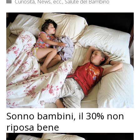
Categorie
Curiosità, News, ecc.
,
Salute del Bambino
Sonno bambini, il 30% non
riposa bene