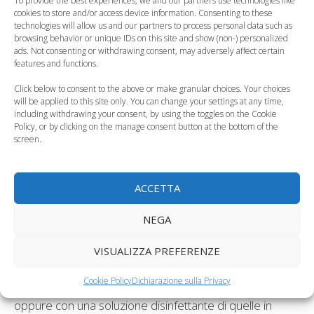
To provide the best experiences, we and our partners use technologies like
contatto con la bocca
di tuo figlio deve essere
cookies to store and/or access device information. Consenting to these
sterilizzato
, soprattutto nei
primi sei mesi
di vita;
technologies will allow us and our partners to process personal data such as
browsing behavior or unique IDs on this site and show (non-) personalized
dopo questo periodo infatti lui inizierà a mettere in
ads. Not consenting or withdrawing consent, may adversely affect certain
bocca qualunque oggetto gli sia a portata di mano e la
features and functions.
sterilizzazione diventerà superflua. Nei primi mesi di
Click below to consent to the above or make granular choices. Your choices
vita invece bisognerà
sterilizzare biberon
,
will be applied to this site only. You can change your settings at any time,
including withdrawing your consent, by using the toggles on the Cookie
tettarelle
,
succhiotti
,
massaggia gengive
e cosi
Policy, or by clicking on the manage consent button at the bottom of the
via. Questo processo serve per
evitare la
screen.
proliferazione di germi
e di
funghi
e quindi elimina
il rischio di possibili infezioni.
ACCETTA
La sterilizzazione non riguarda, però, solo gli oggetti
NEGA
usati dai bambini allattati artificialmente.
La sterilità è
importante anche per i
bambini allattati al
VISUALIZZA PREFERENZE
seno
. Se lo allatti al seno dovrai pulire ogni volta il
Cookie Policy
Dichiarazione sulla Privacy
capezzolo o con un sapone rigorosamente neutro
oppure con una soluzione disinfettante di quelle in