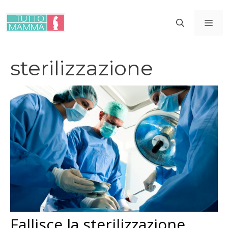
Vai
al
ME
contenuto
sterilizzazione
Fallisce la sterilizzazione,