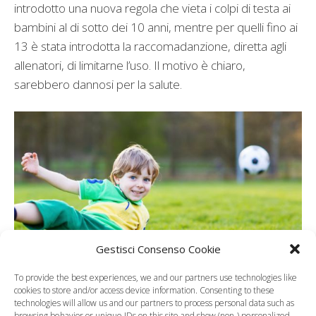
introdotto una nuova regola che vieta i colpi di testa ai
bambini al di sotto dei 10 anni, mentre per quelli fino ai
13 è stata introdotta la raccomadanzione, diretta agli
allenatori, di limitarne l’uso. Il motivo è chiaro,
sarebbero dannosi per la salute.
Gestisci Consenso Cookie
To provide the best experiences, we and our partners use technologies like
cookies to store and/or access device information. Consenting to these
technologies will allow us and our partners to process personal data such as
Categorie
Curiosità, News, ecc.
browsing behavior or unique IDs on this site and show (non-) personalized