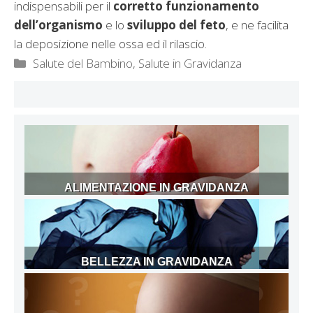
indispensabili per il
corretto funzionamento
dell’organismo
e lo
sviluppo del feto
, e ne facilita
la deposizione nelle ossa ed il rilascio.
Categorie
Salute del Bambino
,
Salute in Gravidanza
ALIMENTAZIONE IN GRAVIDANZA
BELLEZZA IN GRAVIDANZA