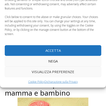
ads. Not consenting or withdrawing consent, may adversely affect certain
features and functions.
Click below to consent to the above or make granular choices. Your choices
will be applied to this site only. You can change your settings at any time,
including withdrawing your consent, by using the toggles on the Cookie
Policy, or by clicking on the manage consent button at the bottom of the
screen.
ACCETTA
NEGA
VISUALIZZA PREFERENZE
Calcio: alleato prezioso di
Cookie Policy
Dichiarazione sulla Privacy
mamma e bambino