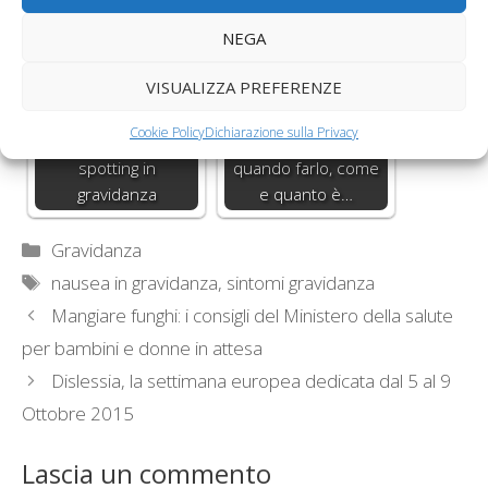
e quali bugie?
ciclo irregolare
NEGA
VISUALIZZA PREFERENZE
Cookie Policy
Dichiarazione sulla Privacy
Mestruazioni e
Test di gravidanza:
spotting in
quando farlo, come
gravidanza
e quanto è…
Categorie
Gravidanza
Tag
nausea in gravidanza
,
sintomi gravidanza
Mangiare funghi: i consigli del Ministero della salute
per bambini e donne in attesa
Dislessia, la settimana europea dedicata dal 5 al 9
Ottobre 2015
Lascia un commento