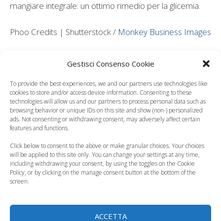
mangiare integrale: un ottimo rimedio per la glicemia.
Phoo Credits | Shutterstock /
Monkey Business Images
Leggi anche:
Gestisci Consenso Cookie
To provide the best experiences, we and our partners use technologies like
cookies to store and/or access device information. Consenting to these
technologies will allow us and our partners to process personal data such as
browsing behavior or unique IDs on this site and show (non-) personalized
I primi sintomi della
Sintomi gravidici,
ads. Not consenting or withdrawing consent, may adversely affect certain
gravidanza: come li
quali sono i più
features and functions.
riconosco?
comuni?
Click below to consent to the above or make granular choices. Your choices
will be applied to this site only. You can change your settings at any time,
including withdrawing your consent, by using the toggles on the Cookie
Policy, or by clicking on the manage consent button at the bottom of the
screen.
Gravidanza e
Quando fare il test
sintomi: quali verità
di gravidanza con
ACCETTA