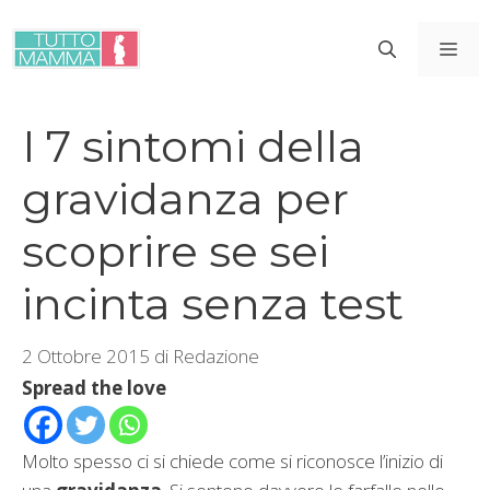
Vai
al
ME
contenuto
I 7 sintomi della
gravidanza per
scoprire se sei
incinta senza test
2 Ottobre 2015
di
Redazione
Spread the love
Molto spesso ci si chiede come si riconosce l’inizio di