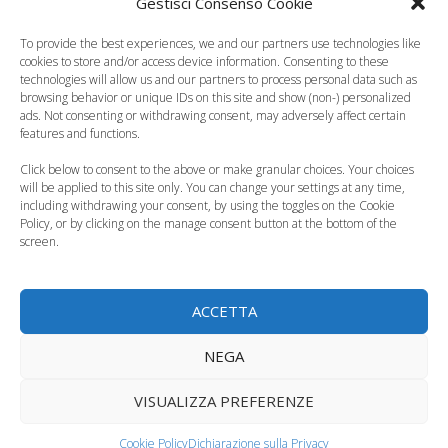
l’insegnamento
Scuole aperte anche
Gestisci Consenso Cookie
arriva nelle scuole
in estate o di
To provide the best experiences, we and our partners use technologies like
italiane
pomeriggio,…
cookies to store and/or access device information. Consenting to these
technologies will allow us and our partners to process personal data such as
Categorie
browsing behavior or unique IDs on this site and show (non-) personalized
Curiosità, News, ecc.
,
Puericultura, Educazione
ads. Not consenting or withdrawing consent, may adversely affect certain
La sindrome da eccessiva ingestione di liquidi
features and functions.
Palermo, bonus da 1000 euro per i nati tra gennaio
Click below to consent to the above or make granular choices. Your choices
will be applied to this site only. You can change your settings at any time,
e giugno 2010
including withdrawing your consent, by using the toggles on the Cookie
Policy, or by clicking on the manage consent button at the bottom of the
2 commenti su “Gli scacchi:
screen.
un alleato prezioso per
ACCETTA
l’apprendimento”
NEGA
VISUALIZZA PREFERENZE
Pingback:
Laboratori scientifici al Museo della Bilancia di
Campogalliano | Tutto Mamma
Cookie Policy
Dichiarazione sulla Privacy