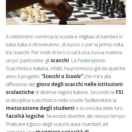
A settembre comincia la
scuola
e migliaia di bambini in
tutta Italia si ritroveranno, di nuovo o per la prima volta,
tra i banchi. Per molti di loro ci sarà una nuova materia
un po’ particolare: gli
scacchi
. La
Federazione
Scacchistica Italiana
, infatti, ha promosso già da qualche
anno il progetto
“Scacchi a Scuola”
che mira alla
diffusione del
gioco degli scacchi nelle istituzioni
scolastiche
di diverse regioni italiane. Secondo la
FSI
,
la disciplina scacchistica nelle scuole faciliterebbe la
maturazione degli studenti
e la crescita delle loro
facoltà logiche
, facendoli divertire allo stesso tempo.
Praticare il gioco degli scacchi aiuta i bambini ad
acquisire una
maggiore capacità di