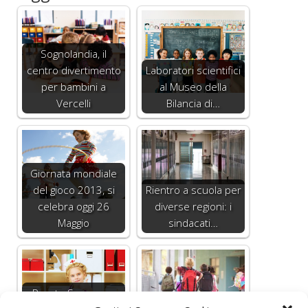
Sognolandia, il
centro divertimento
Laboratori scientifici
per bambini a
al Museo della
Vercelli
Bilancia di…
Giornata mondiale
del gioco 2013, si
Rientro a scuola per
celebra oggi 26
diverse regioni: i
Maggio
sindacati…
Pronto Soccorso,