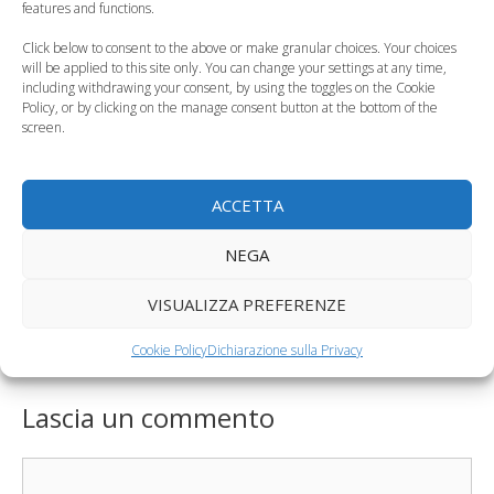
in polvere
artificiale
features and functions.
Click below to consent to the above or make granular choices. Your choices
will be applied to this site only. You can change your settings at any time,
including withdrawing your consent, by using the toggles on the Cookie
Policy, or by clicking on the manage consent button at the bottom of the
screen.
Quali sono i cibi da
evitare nel primo
Il latte artificiale
anno di vita?
Humana
ACCETTA
Categorie
NEGA
Alimentazione Neonato
Tag
latte vaccino
,
latte vaccino e svezzamento
VISUALIZZA PREFERENZE
La pizza di riso senza glutine per bambini intolleranti
Cookie Policy
Dichiarazione sulla Privacy
Cuscino per allattamento fai da te, come realizzarlo
Lascia un commento
Commento