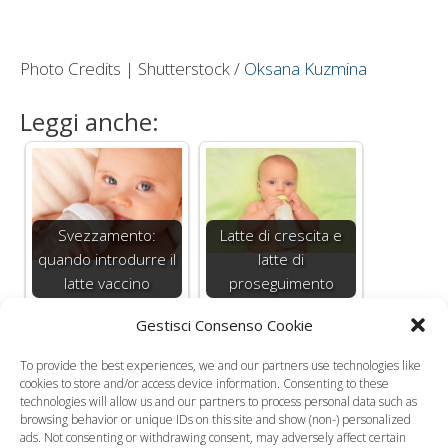
Photo Credits | Shutterstock /
Oksana Kuzmina
Leggi anche:
Svezzamento:
Latte di crescita e
quando introdurre il
latte di
latte vaccino
proseguimento
Gestisci Consenso Cookie
To provide the best experiences, we and our partners use technologies like
cookies to store and/or access device information. Consenting to these
technologies will allow us and our partners to process personal data such as
I bambini prendono
browsing behavior or unique IDs on this site and show (non-) personalized
più peso con il latte
I vari tipi di latte
ads. Not consenting or withdrawing consent, may adversely affect certain