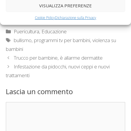
depressione, le
“A prova di bullo", il
VISUALIZZA PREFERENZE
conseguenze a
vademecum del
lungo termine…
Telefono…
Cookie Policy
Dichiarazione sulla Privacy
Categorie
Puericultura, Educazione
Tag
bullismo
,
programmi tv per bambini
,
violenza su
bambini
Trucco per bambine, è allarme dermatite
Infestazione da pidocchi, nuovi ceppi e nuovi
trattamenti
Lascia un commento
Commento