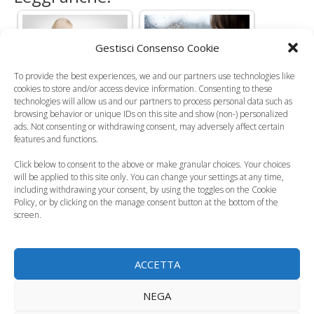
Gestisci Consenso Cookie
Mai sculacciare i
Per prevenire il
To provide the best experiences, we and our partners use technologies like
cookies to store and/or access device information. Consenting to these
bimbi: aumenta
bullismo, i bambini
technologies will allow us and our partners to process personal data such as
l'aggressività
devono imparare…
browsing behavior or unique IDs on this site and show (non-) personalized
ads. Not consenting or withdrawing consent, may adversely affect certain
features and functions.
Click below to consent to the above or make granular choices. Your choices
will be applied to this site only. You can change your settings at any time,
including withdrawing your consent, by using the toggles on the Cookie
Prevenzione del
I bambini più vivaci
Policy, or by clicking on the manage consent button at the bottom of the
bullismo, i consigli
passano più tempo
screen.
dei pediatri
davanti alla tv
ACCETTA
NEGA
Ansia e