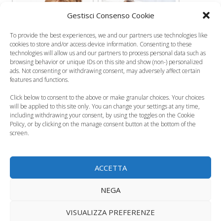
Gestisci Consenso Cookie
Febbre bambini, le
To provide the best experiences, we and our partners use technologies like
La sesta malattia:
10 raccomandazioni
cookies to store and/or access device information. Consenting to these
technologies will allow us and our partners to process personal data such as
sintomi e cura
dei pediatri
browsing behavior or unique IDs on this site and show (non-) personalized
ads. Not consenting or withdrawing consent, may adversely affect certain
features and functions.
Click below to consent to the above or make granular choices. Your choices
will be applied to this site only. You can change your settings at any time,
including withdrawing your consent, by using the toggles on the Cookie
Effetti collaterali del
Come curare la
Policy, or by clicking on the manage consent button at the bottom of the
paracetamolo:
febbre nei bambini?
screen.
diminuire il…
Le nuove linee guida
ACCETTA
NEGA
L'asma nei bambini
Tachipirina o
può dipendere
VISUALIZZA PREFERENZE
Nureflex? I medicinali
dall'abuso di