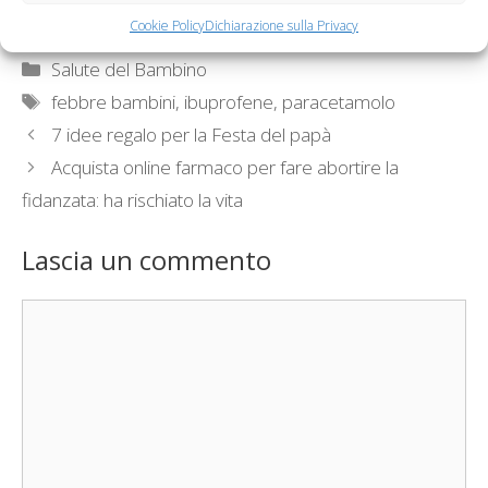
per la febbre
paracetamolo
Cookie Policy
Dichiarazione sulla Privacy
Categorie
Salute del Bambino
Tag
febbre bambini
,
ibuprofene
,
paracetamolo
7 idee regalo per la Festa del papà
Acquista online farmaco per fare abortire la
fidanzata: ha rischiato la vita
Lascia un commento
Commento