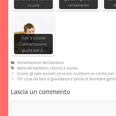
scuola
rendimento
d
Tutti a scuola!
L'alimentazione
giusta per il…
Categorie
Alimentazione del bambino
Tag
dieta del bambino
,
ritorno a scuola
Scuola: gli zaini pesanti possono costituire un rischio per
101 cose da fare in gravidanza e prima di diventare genito
Lascia un commento
Commento