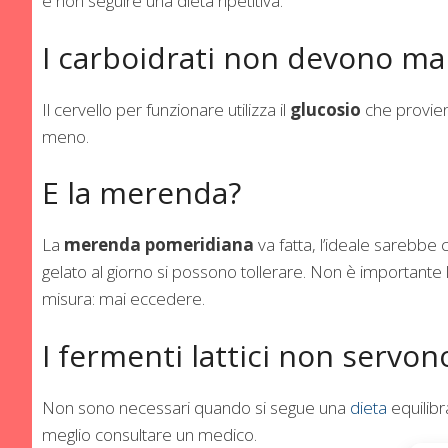
e non seguire una dieta ripetitiva.
I carboidrati non devono m
Il cervello per funzionare utilizza il
glucosio
che provien
meno.
E la merenda?
La
merenda pomeridiana
va fatta, l’ideale sarebbe
gelato al giorno si possono tollerare. Non è importante la
misura: mai eccedere.
I fermenti lattici non servon
Non sono necessari quando si segue una
dieta
equilibr
meglio consultare un medico.