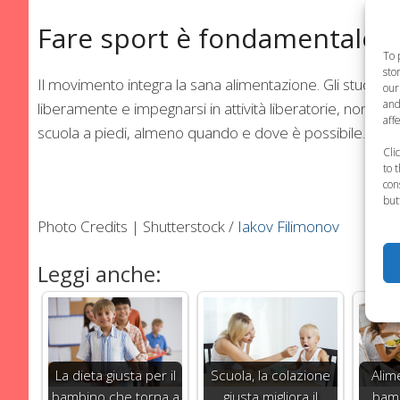
Fare sport è fondamentale pe
To 
sto
Il movimento integra la sana alimentazione. Gli studenti
our
and
liberamente e impegnarsi in attività liberatorie, non o
aff
scuola a piedi, almeno quando e dove è possibile.
Cli
to 
con
but
Photo Credits | Shutterstock /
Iakov Filimonov
Leggi anche:
La dieta giusta per il
Scuola, la colazione
Alim
bambino che torna a
giusta migliora il
bamb