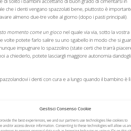
e di solito i bambini accettano di buon grado di cimentarsi in
ale che i denti vengano spazzolati bene, piuttosto è important
i lavare almeno due-tre volte al giorno (dopo i pasti principali).
 questo momento come un gioco
nel quale via via, sotto la vostra
volte potete farlo salire su uno sgabello in modo che si guar
munque impugnare lo spazzolino (state certi che trarrà piacer
poi a chiederlo, potete lasciargli maggiore autonomia dandogli
pazzolandovi i denti con cura e a lungo quando il bambino è lì
Gestisci Consenso Cookie
provide the best experiences, we and our partners use technologies like cookies to
re and/or access device information. Consenting to these technologies will allow us a
 partners to process personal data such as browsing behavior or unique IDs on this si