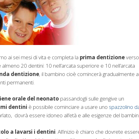
rno ai sei mesi di vita e completa la
prima dentizione
verso 
 almeno 20 dentini: 10 nell’arcata superiore e 10 nell’arcata
nda dentizione
, il bambino cioè comincerà gradualmente a
enti permanenti.
giene orale del neonato
passandogli sulle gengive un
imi dentini
è possibile cominciare a usare uno
spazzolino d
lato, dovrà essere idoneo all’età e alle esigenze del bambin
olo a lavarsi i dentini
. All’inizio è chiaro che dovrete esser