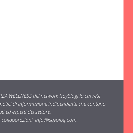
EA WELLNESS del network IsayBlog! la cui rete
ematici di informazione indipendente che contano
i ed esperti del settore.
e collaborazioni:
info@isayblog.com