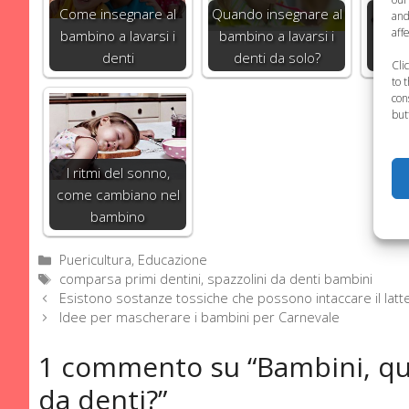
Come insegnare al
Quando insegnare al
L'
and
aff
bambino a lavarsi i
bambino a lavarsi i
in
denti
denti da solo?
Cli
to 
con
but
I ritmi del sonno,
come cambiano nel
bambino
Categorie
Puericultura, Educazione
Tag
comparsa primi dentini
,
spazzolini da denti bambini
Esistono sostanze tossiche che possono intaccare il lat
Idee per mascherare i bambini per Carnevale
1 commento su “Bambini, qua
da denti?”