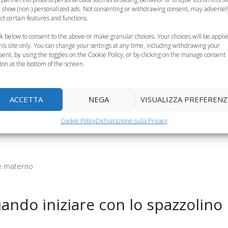
igiene: come
Insegnare al
Giochi per bambini,
 show (non-) personalized ads. Not consenting or withdrawing consent, may adversel
ect certain features and functions.
segnarla al
bambino a lavarsi e
ad ogni età il gioco
bambino
vestirsi da solo
giusto
ck below to consent to the above or make granular choices. Your choices will be appli
this site only. You can change your settings at any time, including withdrawing your
sent, by using the toggles on the Cookie Policy, or by clicking on the manage consent
ton at the bottom of the screen.
ACCETTA
NEGA
VISUALIZZA PREFERENZ
Cookie Policy
Dichiarazione sulla Privacy
te materno
ndo iniziare con lo spazzolino