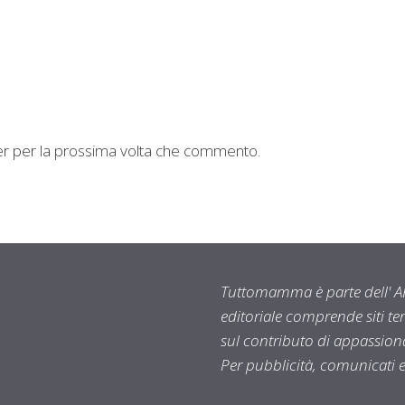
ser per la prossima volta che commento.
Tuttomamma è parte dell' AR
editoriale comprende siti t
sul contributo di appassionat
Per pubblicità, comunicati 