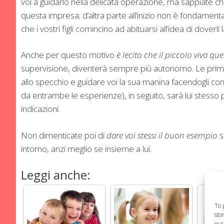
voi a guidarlo nella delicata operazione, ma sappiate ch
questa impresa; d’altra parte all’inizio non è fondament
che i vostri figli comincino ad abituarsi all’idea di doverl
Anche per questo motivo
è lecito che il piccolo viva
supervisione, diventerà sempre più autonomo. Le prime 
allo specchio e guidare voi la sua manina facendogli co
da entrambe le esperienze), in seguito, sarà lui stesso 
indicazioni.
Non dimenticate poi di
dare voi stessi il buon esempio
s
intorno, anzi meglio se insieme a lui.
Leggi anche:
To 
sto
our