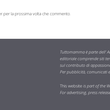
ser per la prossima volta che commento.
Tuttomamma è parte dell' AR
editoriale comprende siti t
sul contributo di appassionat
Per pubblicità, comunicati 
This website
is part of the 
For advertising, press relea