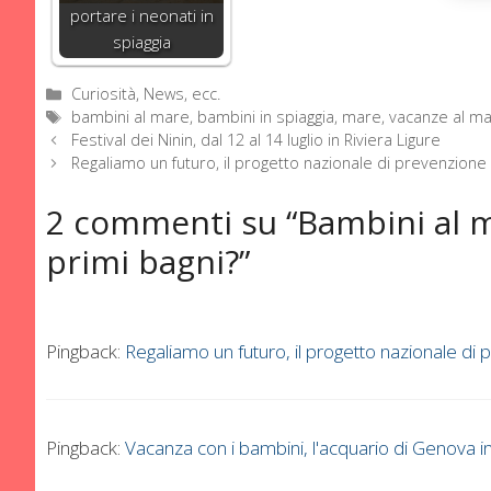
portare i neonati in
spiaggia
Categorie
Curiosità, News, ecc.
Tag
bambini al mare
,
bambini in spiaggia
,
mare
,
vacanze al m
Festival dei Ninin, dal 12 al 14 luglio in Riviera Ligure
Regaliamo un futuro, il progetto nazionale di prevenzione
2 commenti su “Bambini al ma
primi bagni?”
Pingback:
Regaliamo un futuro, il progetto nazionale d
Pingback:
Vacanza con i bambini, l'acquario di Genova 