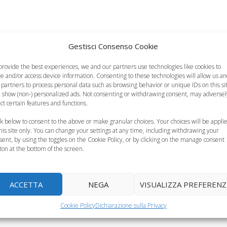
Gestisci Consenso Cookie
provide the best experiences, we and our partners use technologies like cookies to
re and/or access device information. Consenting to these technologies will allow us a
 partners to process personal data such as browsing behavior or unique IDs on this si
 show (non-) personalized ads. Not consenting or withdrawing consent, may adversel
ect certain features and functions.
hi da fare in
ck below to consent to the above or make granular choices. Your choices will be appli
this site only. You can change your settings at any time, including withdrawing your
iaggia con i
I giochi da fare in
Primo bagno al mare
sent, by using the toggles on the Cookie Policy, or by clicking on the manage consent
ini dai 3 ai 6
spiaggia con i
del neonato, i
ton at the bottom of the screen.
anni
bambini fino a 3 anni
consigli da seguire
ACCETTA
NEGA
VISUALIZZA PREFERENZ
Cookie Policy
Dichiarazione sulla Privacy