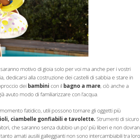
 saranno motivo di gioia solo per voi ma anche per i vostri
 dedicarsi alla costruzione dei castelli di sabbia e stare in
pproccio dei
bambini
con il
bagno a mare
, ciò anche a
già avuto modo di familiarizzare con l’acqua.
momento fatidico, utili possono tornare gli oggetti più
oli, ciambelle gonfiabili e tavolette.
Strumenti di sicuro
nitori, che saranno senza dubbio un po’ più liberi e non dovra
anto amati ausilii galleggianti non sono intercambiabili tra loro