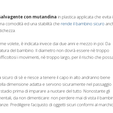
salvagente con mutandina
in plastica applicata che evita i
una comodità ed una stabilità che
rende il bambino sicuro
anc
tichezza.
me volete, è indicata invece dai due anni e mezzo in poi. Da
oratura del bambino. Il diametro non dovrà essere nè troppo
fficoltosi i movimenti, nè troppo largo, per il rischio che poss
ià sicuro di sè e riesce a tenere il capo in alto andranno bene
della dimensione adatta e servono sicuramente nel passaggio
 stadio prima di imparare a nuotare del tutto. Nonostante gli
entali, da non dimenticare: non perdere mai di vista il bambi
ze. Prediligere l’acquisto di oggetti sicuri conformi al marchi