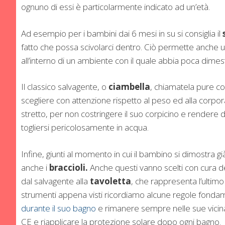
ognuno di essi è particolarmente indicato ad un’età.
Ad esempio per i bambini dai 6 mesi in su si consiglia il
fatto che possa scivolarci dentro. Ciò permette anche 
all’interno di un ambiente con il quale abbia poca dimes
Il classico salvagente, o
ciambella
, chiamatela pure co
scegliere con attenzione rispetto al peso ed alla corp
stretto, per non costringere il suo corpicino e rendere di
togliersi pericolosamente in acqua.
Infine, giunti al momento in cui il bambino si dimostra g
anche i
braccioli.
Anche questi vanno scelti con cura 
dal salvagente alla
tavoletta
, che rappresenta l’ultimo
strumenti appena visti ricordiamo alcune regole fondam
durante il suo bagno
e rimanere sempre nelle sue vicinan
CE e riapplicare la protezione solare dopo ogni bagno.