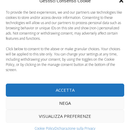
Gestisci Consenso Cookie
Tag
bambini e televisione
,
bambini in spiaggia
,
madri
To provide the best experiences, we and our partners use technologies like
lavoratrici
cookies to store and/or access device information. Consenting to these
Bambini coccolati, da grandi adulti sereni
technologies will allow us and our partners to process personal data such as
browsing behavior or unique IDs on this site and show (non-) personalized
Divertirsi pedalando: dal triciclo alla prima bicicletta
ads. Not consenting or withdrawing consent, may adversely affect certain
features and functions.
3 commenti su “Vacanze
Click below to consent to the above or make granular choices. Your choices
will be applied to this site only. You can change your settings at any time,
finite, e adesso che si fa?”
including withdrawing your consent, by using the toggles on the Cookie
Policy, or by clicking on the manage consent button at the bottom of the
screen.
Pingback:
Giocare con i bambini: dipingere i sassi - Tutto
ACCETTA
Mamma
NEGA
VISUALIZZA PREFERENZE
Pingback:
”In viaggio con i bambini”, il vademecum del
Ministero del Turismo - Tutto Mamma
Cookie Policy
Dichiarazione sulla Privacy