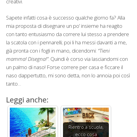
creativi.
Sapete infatti cosa è successo qualche giorno fa? Alla
mia proposta di disegnare un po’ insieme ha reagito
con tanto entusiasmo da correre lui stesso a prendere
la scatola con i pennarelli; poi li ha messi davanti a me,
già pronta con i fogli in mano, dicendomi:
“Tieni
mamma! Disegna!”
. Quindi è corso via lasciandomi con
un palmo di naso! Forse correre per casa e ficcare il
naso dappertutto, mi sono detta, non lo annoia poi così
tanto…
Leggi anche:
Rientro a scuola,
ecco cosa