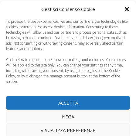
Il colostro , seppur prodotto in minima quantità, è il più
Gestisci Consenso Cookie
delle volte sufficiente per iniziare una minima
precocissima alimentazione, fondamentale nei neonati
To provide the best experiences, we and our partners use technologies like
cookies to store and/or access device information. Consenting to these
critici.
technologies will allow us and our partners to process personal data such as
browsing behavior or unique IDs on this site and show (non-) personalized
ads. Not consenting or withdrawing consent, may adversely affect certain
9.L’empty breast.
features and functions.
Click below to consent to the above or make granular choices. Your choices
Per facilitare l’attacco al seno del neonato prematuro si
will be applied to this site only. You can change your settings at any time,
spreme la mammella prima della poppata integrando
including withdrawing your consent, by using the toggles on the Cookie
Policy, or by clicking on the manage consent button at the bottom of the
eventualmente col latte spremuto. Se la spremitura è
screen.
effettuata con pompa tiralatte, va fatta di preferenza
contemporaneamente da entrambe le mammelle. Il
successo della spremitura dipende anche dalla
ACCETTA
correttezza delle istruzioni ricevute in merito al
NEGA
momento in cui iniziare, la scelta di coppe adeguate (ne
esistono di dimensioni diverse), la potenza
VISUALIZZA PREFERENZE
dell’estrazione e la frequenza della spremitura. E’ utile