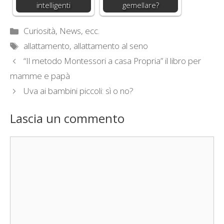
intelligenti
gemellare?
Categorie
Curiosità, News, ecc.
Tag
allattamento
,
allattamento al seno
“Il metodo Montessori a casa Propria” il libro per
mamme e papà
Uva ai bambini piccoli: sì o no?
Lascia un commento
Commento