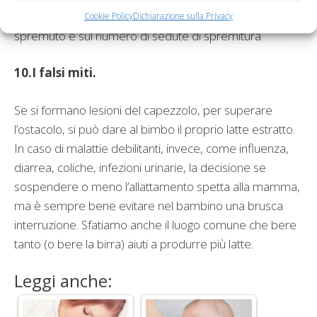
che la madre tenga un diario sulle quantità di latte
Cookie Policy
Dichiarazione sulla Privacy
spremuto e sul numero di sedute di spremitura.
10.I falsi miti.
Se si formano lesioni del capezzolo, per superare
l’ostacolo, si può dare al bimbo il proprio latte estratto.
In caso di malattie debilitanti, invece, come influenza,
diarrea, coliche, infezioni urinarie, la decisione se
sospendere o meno l’allattamento spetta alla mamma,
ma è sempre bene evitare nel bambino una brusca
interruzione. Sfatiamo anche il luogo comune che bere
tanto (o bere la birra) aiuti a produrre più latte.
Leggi anche: