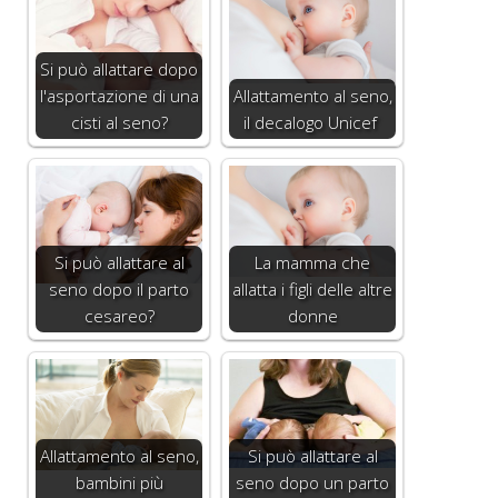
Si può allattare dopo
l'asportazione di una
Allattamento al seno,
cisti al seno?
il decalogo Unicef
Si può allattare al
La mamma che
seno dopo il parto
allatta i figli delle altre
cesareo?
donne
Allattamento al seno,
Si può allattare al
bambini più
seno dopo un parto