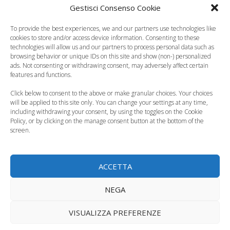
Gestisci Consenso Cookie
To provide the best experiences, we and our partners use technologies like
cookies to store and/or access device information. Consenting to these
technologies will allow us and our partners to process personal data such as
browsing behavior or unique IDs on this site and show (non-) personalized
ads. Not consenting or withdrawing consent, may adversely affect certain
features and functions.
Click below to consent to the above or make granular choices. Your choices
will be applied to this site only. You can change your settings at any time,
including withdrawing your consent, by using the toggles on the Cookie
Policy, or by clicking on the manage consent button at the bottom of the
screen.
ACCETTA
Il mal di testa in gravidanza
NEGA
VISUALIZZA PREFERENZE