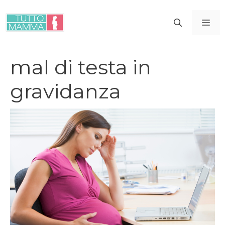
Vai
al
ME
contenuto
mal di testa in
gravidanza