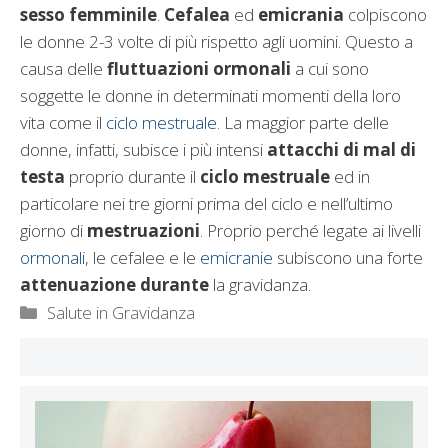
sesso femminile
.
Cefalea
ed
emicrania
colpiscono
le donne 2-3 volte di più rispetto agli uomini. Questo a
causa delle
fluttuazioni ormonali
a cui sono
soggette le donne in determinati momenti della loro
vita come il
ciclo mestruale
. La maggior parte delle
donne, infatti, subisce i più intensi
attacchi di mal di
testa
proprio durante il
ciclo mestruale
ed in
particolare nei tre giorni prima del ciclo e nell’ultimo
giorno di
mestruazioni
. Proprio perché legate ai livelli
ormonali
, le cefalee e le
emicranie
subiscono una forte
attenuazione durante
la gravidanza.
Categorie
Salute in Gravidanza