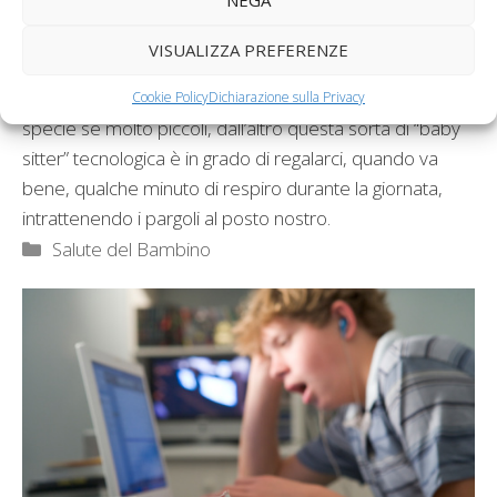
NEGA
Bambini e televisione
: un rapporto controverso, di
fronte al quale spesso noi genitori ci troviamo spiazzati.
VISUALIZZA PREFERENZE
Se da un lato ci sentiamo ripetere da più parti che
l’abuso della
televisione
è deleterio per i bambini,
Cookie Policy
Dichiarazione sulla Privacy
specie se molto piccoli, dall’altro questa sorta di “baby
sitter” tecnologica è in grado di regalarci, quando va
bene, qualche minuto di respiro durante la giornata,
intrattenendo i pargoli al posto nostro.
Categorie
Salute del Bambino