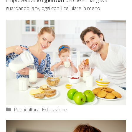
rimproveravano i
genitori
perché si mangiava
guardando la tv, oggi con il cellulare in meno.
Categorie
Puericultura, Educazione