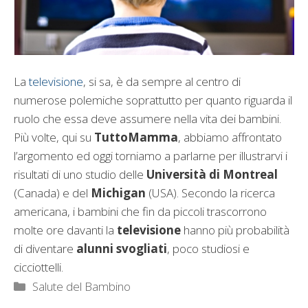
La
televisione
, si sa, è da sempre al centro di
numerose polemiche soprattutto per quanto riguarda il
ruolo che essa deve assumere nella vita dei bambini.
Più volte, qui su
TuttoMamma
, abbiamo affrontato
l’argomento ed oggi torniamo a parlarne per illustrarvi i
risultati di uno studio delle
Università di Montreal
(Canada) e del
Michigan
(USA). Secondo la ricerca
americana, i bambini che fin da piccoli trascorrono
molte ore davanti la
televisione
hanno più probabilità
di diventare
alunni svogliati
, poco studiosi e
cicciottelli.
Categorie
Salute del Bambino