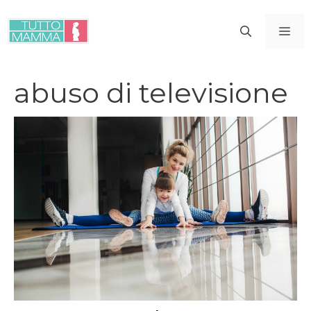
Vai
al
ME
contenuto
abuso di televisione