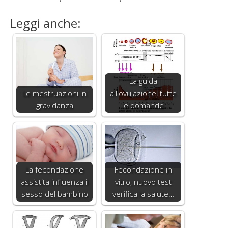
Leggi anche:
La guida
Le mestruazioni in
all'ovulazione, tutte
gravidanza
le domande
La fecondazione
Fecondazione in
assistita influenza il
vitro, nuovo test
sesso del bambino
verifica la salute…