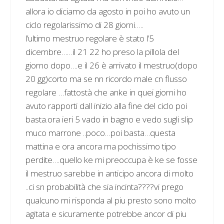
allora io diciamo da agosto in poi ho avuto un
ciclo regolarissimo di 28 giorni…..
l’ultimo mestruo regolare è stato l’5
dicembre……il 21 22 ho preso la pillola del
giorno dopo….e il 26 è arrivato il mestruo(dopo
20 gg)corto ma se nn ricordo male cn flusso
regolare …fattostà che anke in quei giorni ho
avuto rapporti dall inizio alla fine del ciclo poi
basta.ora ieri 5 vado in bagno e vedo sugli slip
muco marrone ..poco…poi basta…questa
mattina e ora ancora ma pochissimo tipo
perdite….quello ke mi preoccupa è ke se fosse
il mestruo sarebbe in anticipo ancora di molto
..ci sn probabilità che sia incinta????vi prego
qualcuno mi risponda al piu presto sono molto
agitata e sicuramente potrebbe ancor di piu