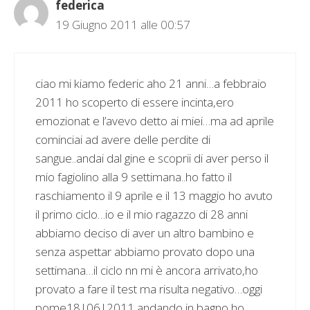
federica
19 Giugno 2011 alle 00:57
ciao mi kiamo federic aho 21 anni…a febbraio
2011 ho scoperto di essere incinta,ero
emozionat e l’avevo detto ai miei…ma ad aprile
cominciai ad avere delle perdite di
sangue..andai dal gine e scoprii di aver perso il
mio fagiolino alla 9 settimana..ho fatto il
raschiamento il 9 aprile e il 13 maggio ho avuto
il primo ciclo…io e il mio ragazzo di 28 anni
abbiamo deciso di aver un altro bambino e
senza aspettar abbiamo provato dopo una
settimana…il ciclo nn mi è ancora arrivato,ho
provato a fare il test ma risulta negativo…oggi
pome18|06|2011 andando in bagno ho