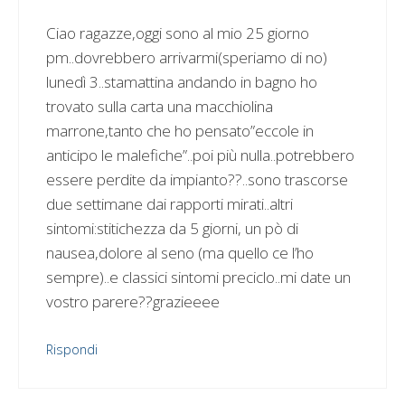
Ciao ragazze,oggi sono al mio 25 giorno
pm..dovrebbero arrivarmi(speriamo di no)
lunedì 3..stamattina andando in bagno ho
trovato sulla carta una macchiolina
marrone,tanto che ho pensato”eccole in
anticipo le malefiche”..poi più nulla..potrebbero
essere perdite da impianto??..sono trascorse
due settimane dai rapporti mirati..altri
sintomi:stitichezza da 5 giorni, un pò di
nausea,dolore al seno (ma quello ce l’ho
sempre)..e classici sintomi preciclo..mi date un
vostro parere??grazieeee
Rispondi