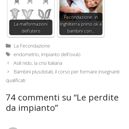
Fecondazione: in
La malformazioni
Inghilterra primo ok a
dell'utero
bambini con…
Categorie
La Fecondazione
Tag
endometrio
,
impianto dell'ovulo
Asili nido, la crisi italiana
Bambini plusdotati, il corso per formare insegnanti
qualificati
74 commenti su “Le perdite
da impianto”