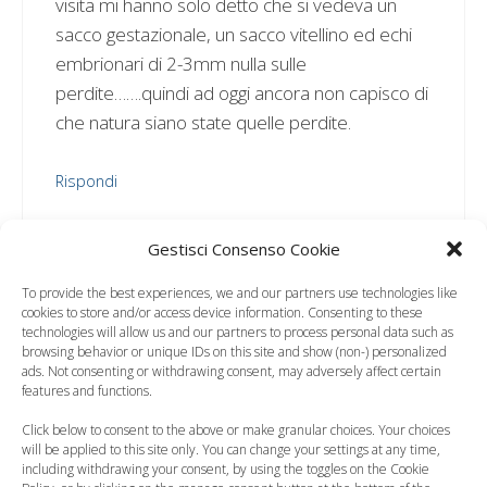
visita mi hanno solo detto che si vedeva un
sacco gestazionale, un sacco vitellino ed echi
embrionari di 2-3mm nulla sulle
perdite…….quindi ad oggi ancora non capisco di
che natura siano state quelle perdite.
Rispondi
Gestisci Consenso Cookie
To provide the best experiences, we and our partners use technologies like
Carlotta
cookies to store and/or access device information. Consenting to these
technologies will allow us and our partners to process personal data such as
24 Marzo 2012 alle 15:15
browsing behavior or unique IDs on this site and show (non-) personalized
ads. Not consenting or withdrawing consent, may adversely affect certain
features and functions.
Ciao ragazze,chiedo consiglio a voi che
Click below to consent to the above or make granular choices. Your choices
will be applied to this site only. You can change your settings at any time,
sicuramente averte molta più esperienza di
including withdrawing your consent, by using the toggles on the Cookie