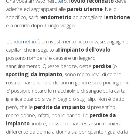
Una volta arrivato nell’
utero
, l’
ovulo fecondato
deve
aderire ed aggrapparsi alle
pareti uterine
. Nello
specifico, sarà l’
endometrio
ad accogliere l’
embrione
e a nutrirlo dopo il lungo viaggio.
L’
endometrio
è un rivestimento ricco di vasi sanguigni e
capillari che in seguito all’
impianto dell’ovulo
possono rompersi e causare un leggero
sanguinamento. Queste perdite, dette
perdite
(o
spotting
)
da impianto
, sono molto lievi, di colore
rosa o marroncino e durano in genere solo pochi giorni.
E’ possibile notare le macchioline di sangue sulla carta
igienica quando si va in bagno o sugli slip. Non è detto,
però, che le
perdite da impianto
si presentino:
molte donne, infatti, non le hanno. Le
perdite da
impianto
, inoltre, possono manifestarsi in maniera
differente da donna a donna sia per quanto riguarda la