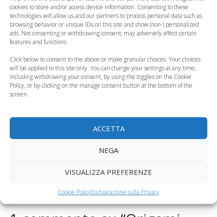
cookies to store and/or access device information. Consenting to these
Origami per bambini:
Origami per bambini:
technologies will allow us and our partners to process personal data such as
il cane
il gatto
browsing behavior or unique IDs on this site and show (non-) personalized
ads. Not consenting or withdrawing consent, may adversely affect certain
features and functions.
Click below to consent to the above or make granular choices. Your choices
will be applied to this site only. You can change your settings at any time,
including withdrawing your consent, by using the toggles on the Cookie
Policy, or by clicking on the manage consent button at the bottom of the
screen.
Origami per bambini:
Origami per bambini:
la barchetta
la casetta
ACCETTA
Categorie
Curiosità, News, ecc.
Tag
fai da te
,
origami
NEGA
Si può prevenire la gestosi con gli integratori?
VISUALIZZA PREFERENZE
Quando il bambino rifiuta la mamma e vuole solo la
nonna
Cookie Policy
Dichiarazione sulla Privacy