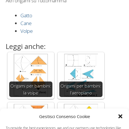
Altri origami su Tuttomamma
Gatto
Cane
Volpe
Leggi anche:
Origami per bambini:
Origami per bambini:
la volpe
l'aeroplano
Gestisci Consenso Cookie
To provide the best experiences, we and our partners use technologies like