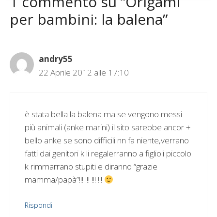
1 commento su “Origami
per bambini: la balena”
andry55
22 Aprile 2012 alle 17:10
è stata bella la balena ma se vengono messi
più animali (anke marini) il sito sarebbe ancor +
bello anke se sono difficili nn fa niente,verrano
fatti dai genitori k li regalerranno a figlioli piccolo
k rimmarrano stupiti e diranno “grazie
mamma/papà”!!! !!! !!! !!!
Rispondi