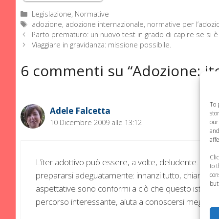
Categorie
Legislazione, Normative
Tag
adozione
,
adozione internazionale
,
normative per l’adozi
Parto prematuro: un nuovo test in grado di capire se si è 
Viaggiare in gravidanza: missione possibile.
6 commenti su “Adozione: it
To 
Adele Falcetta
sto
our
10 Dicembre 2009 alle 13:12
and
aff
Cli
L’iter adottivo può essere, a volte, deludente. Per 
to 
prepararsi adeguatamente: innanzi tutto, chiarire a 
con
but
aspettative sono conformi a ciò che questo istitut
percorso interessante, aiuta a conoscersi meglio ed 