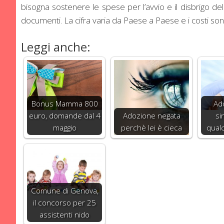
bisogna sostenere le spese per l’avvio e il disbrigo del
documenti. La cifra varia da Paese a Paese e i costi son
Leggi anche:
Bonus Mamma 800
Ad
euro, domande dal 4
Adozione negata
sin
maggio
perchè lei è cieca
qual
Comune di Genova,
il concorso per 25
assistenti nido