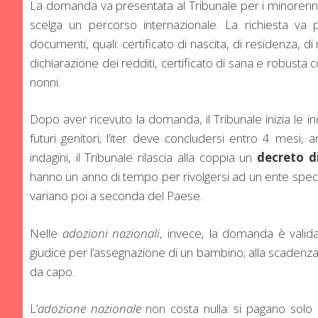
La domanda va presentata al Tribunale per i minorenni,
scelga un percorso internazionale. La richiesta va p
documenti, quali: certificato di nascita, di residenza, di
dichiarazione dei redditi, certificato di sana e robusta 
nonni.
Dopo aver ricevuto la domanda, il Tribunale inizia le ind
futuri genitori; l’iter deve concludersi entro 4 mesi, 
indagini, il Tribunale rilascia alla coppia un
decreto d
hanno un anno di tempo per rivolgersi ad un ente speci
variano poi a seconda del Paese.
Nelle
adozioni
nazionali
, invece, la domanda è valida
giudice per l’assegnazione di un bambino; alla scadenza
da capo.
L’
adozione nazionale
non costa nulla: si pagano sol