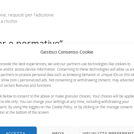
one
,
requisiti per l’adozione
a rischio
er e normative”
Gestisci Consenso Cookie
provide the best experiences, we and our partners use technologies like cookies to
re and/or access device information. Consenting to these technologies will allow us a
 partners to process personal data such as browsing behavior or unique IDs on this si
 show (non-) personalized ads. Not consenting or withdrawing consent, may adversel
ect certain features and functions.
ck below to consent to the above or make granular choices. Your choices will be appli
altri può essere stressante. Per viverlo bene occorre
this site only. You can change your settings at any time, including withdrawing your
sè stessi cosa ci si aspetta dall’adozione, e se queste
sent, by using the toggles on the Cookie Policy, or by clicking on the manage consent
ton at the bottom of the screen.
o offre. Una preparazione adeguata spesso rende il
a crescere, evita lungaggini e delusioni.
ACCETTA
NEGA
VISUALIZZA PREFERENZ