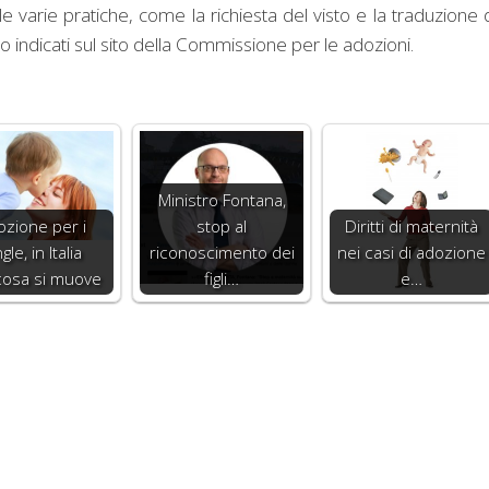
le varie pratiche, come la richiesta del visto e la traduzione 
o indicati sul sito della Commissione per le adozioni.
Ministro Fontana,
ozione per i
stop al
Diritti di maternità
gle, in Italia
riconoscimento dei
nei casi di adozione
cosa si muove
figli…
e…