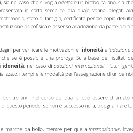
 sia nel caso che si voglia
adottare
un bimbo italiano, sia che
resentata in carta semplice alla quale vanno allegati alc
 matrimonio, stato di famiglia, certificato penale copia dell’ult
costituzione psicofisica e assenso all’adozione da parte dei fut
agini per verificare le motivazioni e l’
idoneità
all’
adozione
d
anche se è possibile una proroga. Sulla base dei risultati de
i
idoneità
; nel caso di
adozioni internazionali
i futuri genit
alizzato; i tempi e le modalità per l’assegnazione di un bamb
 per tre anni, nel corso dei quali si può essere chiamato 
 di questo periodo, se non è successo nulla, bisogna rifare tu
o le marche da bollo, mentre per quella
internazionale
, inve