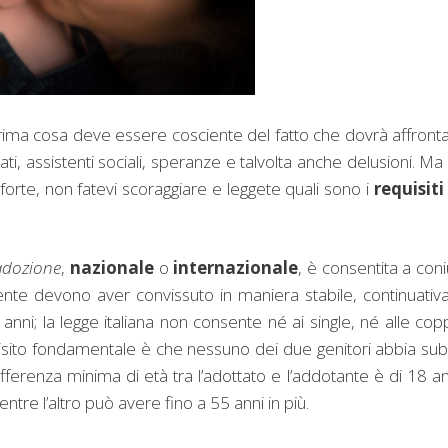
ima cosa deve essere cosciente del fatto che dovrà affront
ficati, assistenti sociali, speranze e talvolta anche delusioni. Ma
 forte, non fatevi scoraggiare e leggete quali sono i
requisiti
adozione
,
nazionale
o
internazionale
, è consentita a coni
ente devono aver convissuto in maniera stabile, continuativ
ni; la legge italiana non consente né ai single, né alle cop
uisito fondamentale è che nessuno dei due genitori abbia sub
ferenza minima di età tra l’adottato e l’addotante è di 18 an
ntre l’altro può avere fino a 55 anni in più.