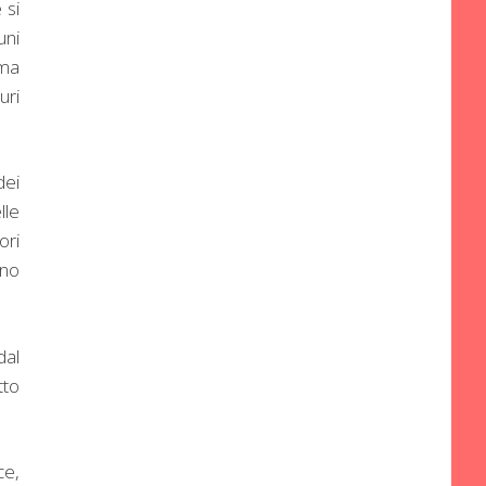
 si
uni
ima
uri
ei
lle
ori
ino
dal
tto
ce,