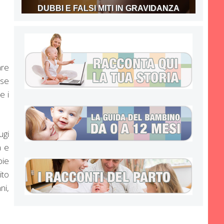
DUBBI E FALSI MITI IN GRAVIDANZA
are
 se
e i
ugi
a e
pie
ito
ni,