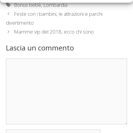
Tag
Bonus bebè
,
Lombardia
Feste con i bambini, le attrazioni e parchi
divertimento
Mamme vip del 2018, ecco chi sono
Lascia un commento
Commento