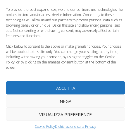
Domani 2017, come
cambia la soglia di
To provide the best experiences, we and our partners use technologies like
richiederli
reddito
cookies to store and/or access device information. Consenting to these
technologies will allow us and our partners to process personal data such as
browsing behavior or unique IDs on this site and show (non-) personalized
ads. Not consenting or withdrawing consent, may adversely affect certain
features and functions.
Click below to consent to the above or make granular choices. Your choices
Bonus bebè,
Bonus bebé 2019, la
will be applied to this site only. You can change your settings at any time,
riconfermato per il
domanda entro il 13
including withdrawing your consent, by using the toggles on the Cookie
prossimo triennio
giugno
Policy, or by clicking on the manage consent button at the bottom of the
screen.
ACCETTA
Bonus asilo di 1000
euro, al via le
NEGA
Bonus figli a carico,
domande dal 17
come richiederlo
luglio
VISUALIZZA PREFERENZE
Categorie
Legislazione, Normative
Cookie Policy
Dichiarazione sulla Privacy