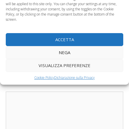
will be applied to this site only. You can change your settings at any time,
including withdrawing your consent, by using the toggles on the Cookie
Policy, or by clicking on the manage consent button at the bottom of the
Il balbettio dei più
Misurare la febbre al
screen.
piccoli è davvero un
bambino, qual è il
problema…
termometro…
ACCETTA
Categorie
Salute del Bambino
,
Salute del Neonato
NEGA
I maschi prematuri più deboli rispetto alle femmine
Offerte di Natale: i pannolini Huggies
VISUALIZZA PREFERENZE
Cookie Policy
Dichiarazione sulla Privacy
Lascia un commento
Commento