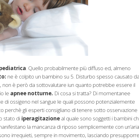
 pediatrica
. Quello probabilmente più diffuso ed, almeno
to:
ne è colpito un bambino su 5. Disturbo spesso causato d
e, non è però da sottovalutare iun quanto potrebbe essere il
io le
apnee notturne.
Di cosa si tratta? Di momentanee
ze di ossigeno nel sangue le quali possono potenzialemente
cco perchè gli esperti consigliano di tenere sotto osservazione
o stato di
iperagitazione
al quale sono soggetti i bambini c
e manifestano la mancanza di riposo semplicemente con un’ari
ono irrequieti, sempre in movimento, lasciando presupporr