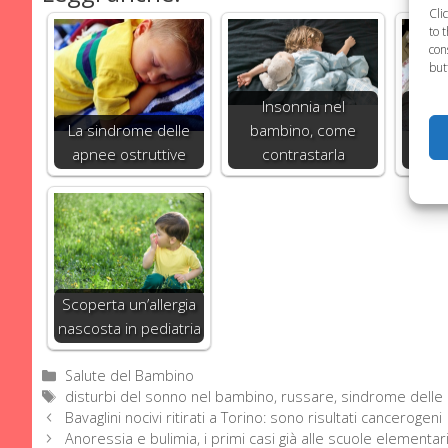
Cli
to 
con
but
Insonnia nel
Sonn
La sindrome delle
bambino, come
30%
apnee ostruttive
contrastarla
Scoperta un’allergia
nascosta in pediatria
Categorie
Salute del Bambino
Tag
disturbi del sonno nel bambino
,
russare
,
sindrome delle 
Bavaglini nocivi ritirati a Torino: sono risultati cancerogeni
Anoressia e bulimia, i primi casi già alle scuole elementar