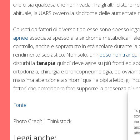
che ci sia qualcosa che non rivada. Tra gli altri disturbi 
abituale, la UARS ovvero la sindrome delle aumentate res
Causati da fattori di diverso tipo esse sono spesso lega
apnee
associate spesso alla sindrome metabolica. Tale
controllo, anche e soprattutto in età scolare durante la
rendimento scolastico. Non solo, un
riposo non tranqui
disturbi la
terapia
quindi deve agire su più fronti ed ab
ortodonzia, chirurgia e broncopneumologia, ed ovviame
massima attenzione a sintomi quali la pipì a letto, gli incub
fattori che potrebbero fare supporre la presenza di uno 
Fonte
To 
sto
Photo Credit | Thinkstock
our
and
aff
Leggi anche: