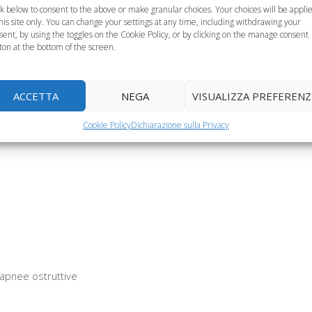
ck below to consent to the above or make granular choices. Your choices will be appli
this site only. You can change your settings at any time, including withdrawing your
sent, by using the toggles on the Cookie Policy, or by clicking on the manage consent
ton at the bottom of the screen.
o bambini, il
La polisonnografia
Disturbi respiratori 
 non riposa
nel bambino per la
sindrome da
ACCETTA
NEGA
VISUALIZZA PREFERENZ
bene
diagnosi dei…
campanello, ecco…
Cookie Policy
Dichiarazione sulla Privacy
apnee ostruttive
i