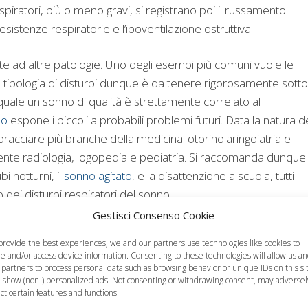
respiratori, più o meno gravi, si registrano poi il russamento
istenze respiratorie e l’ipoventilazione ostruttiva.
te ad altre patologie. Uno degli esempi più comuni vuole le
 tipologia di disturbi dunque è da tenere rigorosamente sotto
 quale un sonno di qualità è strettamente correlato al
llo
espone i piccoli a probabili problemi futuri. Data la natura d
bracciare più branche della medicina: otorinolaringoiatria e
nte radiologia, logopedia e pediatria. Si raccomanda dunque 
i notturni, il
sonno agitato
, e la disattenzione a scuola, tutti
dei disturbi respiratori del sonno.
Gestisci Consenso Cookie
provide the best experiences, we and our partners use technologies like cookies to
re and/or access device information. Consenting to these technologies will allow us a
 partners to process personal data such as browsing behavior or unique IDs on this si
 show (non-) personalized ads. Not consenting or withdrawing consent, may adversel
ect certain features and functions.