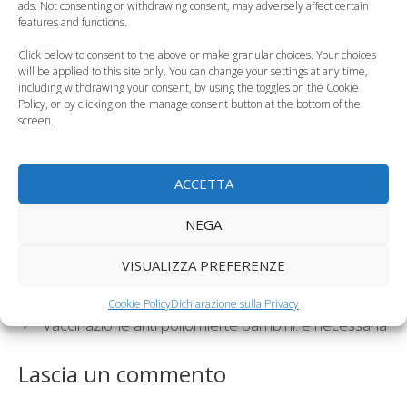
ads. Not consenting or withdrawing consent, may adversely affect certain
intelligente
la salute di…
features and functions.
Click below to consent to the above or make granular choices. Your choices
will be applied to this site only. You can change your settings at any time,
including withdrawing your consent, by using the toggles on the Cookie
Policy, or by clicking on the manage consent button at the bottom of the
screen.
Gravidanza, evitate
Allattamento al seno,
una dieta troppo
cibi consigliati
ricca di grassi
ACCETTA
Categorie
Gravidanza
NEGA
Tag
bambini e dieta
,
bambini prematuri
,
parto
VISUALIZZA PREFERENZE
prematuro
Sorelline uccise dalla madre, Lecco
Cookie Policy
Dichiarazione sulla Privacy
Vaccinazione anti poliomielite bambini: è necessaria
Lascia un commento