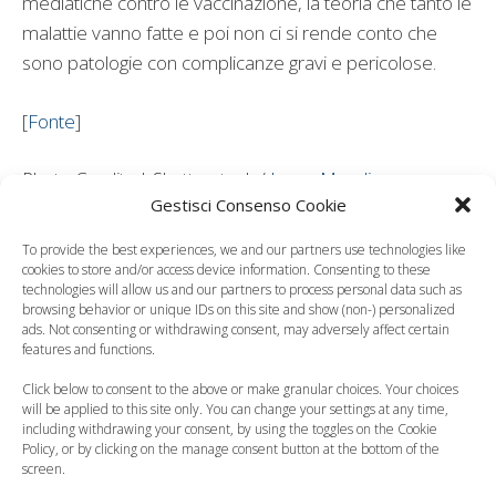
mediatiche contro le vaccinazione, la teoria che tanto le
malattie vanno fatte e poi non ci si rende conto che
sono patologie con complicanze gravi e pericolose.
[
Fonte
]
Photo Credits | Shutterstock /
Jovan Mandic
Gestisci Consenso Cookie
To provide the best experiences, we and our partners use technologies like
cookies to store and/or access device information. Consenting to these
technologies will allow us and our partners to process personal data such as
browsing behavior or unique IDs on this site and show (non-) personalized
ads. Not consenting or withdrawing consent, may adversely affect certain
Leggi anche:
features and functions.
Click below to consent to the above or make granular choices. Your choices
will be applied to this site only. You can change your settings at any time,
including withdrawing your consent, by using the toggles on the Cookie
Policy, or by clicking on the manage consent button at the bottom of the
screen.
Morbillo, 358mila
Settimana delle