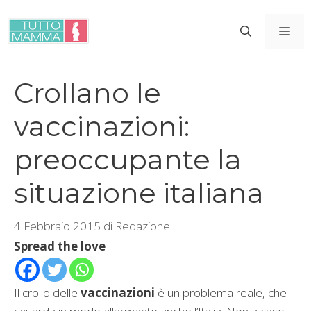
Vai
al
ME
contenuto
Crollano le
vaccinazioni:
preoccupante la
situazione italiana
4 Febbraio 2015
di
Redazione
Spread the love
Il crollo delle
vaccinazioni
è un problema reale, che