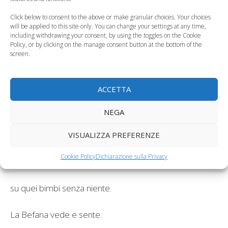
sospirando e singhiozzando,
Click below to consent to the above or make granular choices. Your choices
will be applied to this site only. You can change your settings at any time,
e rimira a quando a quando
including withdrawing your consent, by using the toggles on the Cookie
Policy, or by clicking on the manage consent button at the bottom of the
oh! quei tre zoccoli in fila…
screen.
Veglia e piange, piange e fila.
ACCETTA
La Befana vede e sente;
NEGA
fugge al monte, ch’è l’aurora.
VISUALIZZA PREFERENZE
Cookie Policy
Dichiarazione sulla Privacy
Quella mamma piange ancora
su quei bimbi senza niente.
La Befana vede e sente.