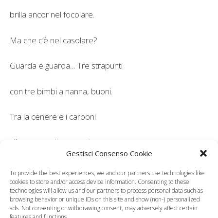
brilla ancor nel focolare.
Ma che c’è nel casolare?
Guarda e guarda… Tre strapunti
con tre bimbi a nanna, buoni.
Tra la cenere e i carboni
c’è tre zoccoli consunti.
Gestisci Consenso Cookie
Oh! tre scarpe e tre strapunti…
To provide the best experiences, we and our partners use technologies like
cookies to store and/or access device information. Consenting to these
technologies will allow us and our partners to process personal data such as
E la mamma veglia e fila
browsing behavior or unique IDs on this site and show (non-) personalized
ads. Not consenting or withdrawing consent, may adversely affect certain
features and functions.