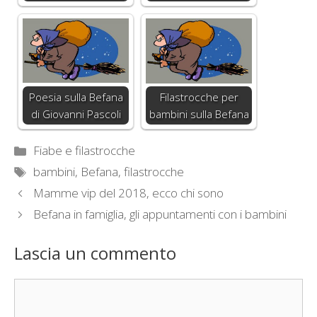
Poesia sulla Befana
Filastrocche per
di Giovanni Pascoli
bambini sulla Befana
Categorie
Fiabe e filastrocche
Tag
bambini
,
Befana
,
filastrocche
Mamme vip del 2018, ecco chi sono
Befana in famiglia, gli appuntamenti con i bambini
Lascia un commento
Commento