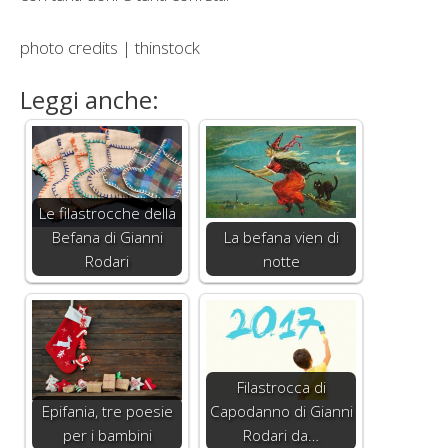
photo credits | thinstock
Leggi anche:
Le filastrocche della
Befana di Gianni
La befana vien di
Rodari
notte
Filastrocca di
Epifania, tre poesie
Capodanno di Gianni
per i bambini
Rodari da…