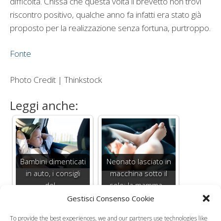
difficoltà. Chissà che questa volta il brevetto non trovi
riscontro positivo, qualche anno fa infatti era stato già
proposto per la realizzazione senza fortuna, purtroppo.
Fonte
Photo Credit | Thinkstock
Leggi anche:
Bambini dimenticati
Neonato lasciato in
in auto, i consigli
macchina sotto il
del…
sole: la mamma…
Gestisci Consenso Cookie
To provide the best experiences, we and our partners use technologies like