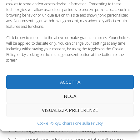
cookies to store and/or access device information. Consenting to these
technologies will allow us and our partners to process personal data such as
browsing behavior or unique IDs on this site and show (non-) personalized
Perugia, muore
ads. Not consenting or withdrawing consent, may adversely affect certain
bimbo di 11 mesi
Bimbo dimenticato in
features and functions.
lasciato solo in auto
auto dal padre
Click below to consent to the above or make granular choices. Your choices
will be applied to this site only. You can change your settings at any time,
including withdrawing your consent, by using the toggles on the Cookie
Policy, or by clicking on the manage consent button at the bottom of the
screen.
Bambini dimenticati
Le norme di
in auto, arriva il
sicurezza dei
ACCETTA
seggiolino tech
bambini in auto
NEGA
Categorie
Curiosità, News, ecc.
VISUALIZZA PREFERENZE
Tag
bambini in macchina
,
bambino dimenticato in auto
,
sicurezza dei bambini
Cookie Policy
Dichiarazione sulla Privacy
Il dosaggio dell’alfafetoproteina in gravidanza
Gli alimenti per adulti non sono adatti nella prima