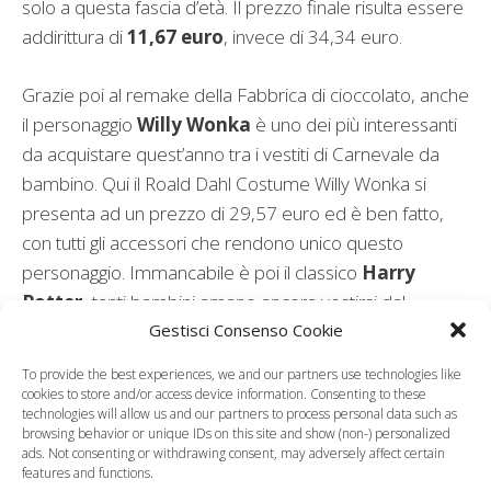
solo a questa fascia d’età. Il prezzo finale risulta essere
addirittura di
11,67 euro
, invece di 34,34 euro.
Grazie poi al remake della Fabbrica di cioccolato, anche
il personaggio
Willy Wonka
è uno dei più interessanti
da acquistare quest’anno tra i vestiti di Carnevale da
bambino. Qui il Roald Dahl Costume Willy Wonka si
presenta ad un prezzo di 29,57 euro ed è ben fatto,
con tutti gli accessori che rendono unico questo
personaggio. Immancabile è poi il classico
Harry
Potter,
tanti bambini amano ancora vestirsi dal
Gestisci Consenso Cookie
famosissimo maghetto e qui su Amazon il costume
originale è anche scontato del 5%, con un prezzo di
To provide the best experiences, we and our partners use technologies like
28,41 euro. Ci sono insomma tanti costumi di
cookies to store and/or access device information. Consenting to these
technologies will allow us and our partners to process personal data such as
Carnevale che possono piacere ai bambini sul famoso
browsing behavior or unique IDs on this site and show (non-) personalized
sito di e-commerce, sta ovviamente a loro scegliere il
ads. Not consenting or withdrawing consent, may adversely affect certain
features and functions.
più amato.