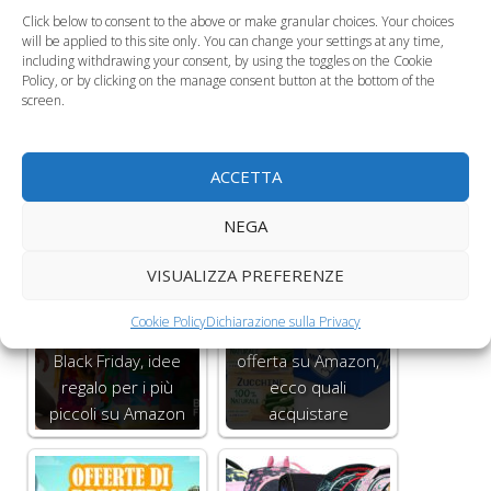
Click below to consent to the above or make granular choices. Your choices
Leggi anche:
will be applied to this site only. You can change your settings at any time,
including withdrawing your consent, by using the toggles on the Cookie
Policy, or by clicking on the manage consent button at the bottom of the
screen.
Vestiti di Carnevale
Vestiti di Carnevale
ACCETTA
per bambini, ecco
da bambina, quali
alcune…
acquistare?
NEGA
VISUALIZZA PREFERENZE
Cookie Policy
Dichiarazione sulla Privacy
Omogeneizzati in
Black Friday, idee
offerta su Amazon,
regalo per i più
ecco quali
piccoli su Amazon
acquistare