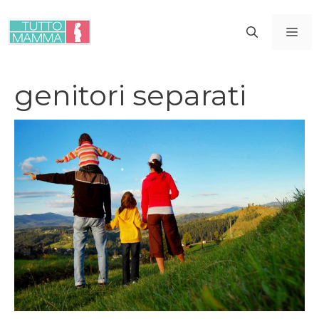
Vai
al
ME
contenuto
genitori separati