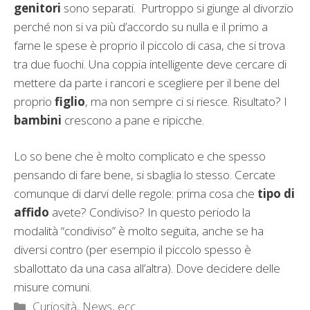
genitori
sono separati. Purtroppo si giunge al divorzio
perché non si va più d’accordo su nulla e il primo a
farne le spese è proprio il piccolo di casa, che si trova
tra due fuochi. Una coppia intelligente deve cercare di
mettere da parte i rancori e scegliere per il bene del
proprio
figlio
, ma non sempre ci si riesce. Risultato? I
bambini
crescono a pane e ripicche.
Lo so bene che è molto complicato e che spesso
pensando di fare bene, si sbaglia lo stesso. Cercate
comunque di darvi delle regole: prima cosa che
tipo di
affido
avete? Condiviso? In questo periodo la
modalità “condiviso” è molto seguita, anche se ha
diversi contro (per esempio il piccolo spesso è
sballottato da una casa all’altra). Dove decidere delle
misure comuni.
Categorie
Curiosità, News, ecc.