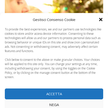
Gestisci Consenso Cookie
To provide the best experiences, we and our partners use technologies like
cookies to store and/or access device information. Consenting to these
technologies will allow us and our partners to process personal data such as
browsing behavior or unique IDs on this site and show (non-) personalized
ads. Not consenting or withdrawing consent, may adversely affect certain
features and functions.
Click below to consent to the above or make granular choices. Your choices
Il
Natale
è forse la festività che, più di ogni altra,
will be applied to this site only. You can change your settings at any time,
amiamo trascorrere in
famiglia
: è il giorno che si
including withdrawing your consent, by using the toggles on the Cookie
Policy, or by clicking on the manage consent button at the bottom of the
vorrebbe condividere con tutte le persone a cui
screen.
vogliamo bene, ma soprattutto con i nostri familiari, e
per i bambini, naturalmente, la famiglia sono
soprattutto la mamma e il papà.
ACCETTA
Categorie
Curiosità, News, ecc.
NEGA