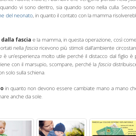
ia quando vi sono dentro, sia quando sono nella culla. Seco
che del neonato
, in quanto il contato con la mamma risolvere
 dalla fascia
e la mamma, in questa operazione, così come
portati nella
fascia
ricevono più stimoli dall’ambiente circostan
a
è un’esperienza molto utile perché il distacco dal figlio è 
o viene con il marsupio, scompare, perché la
fascia
distribuisce
on solo sulla schiena.
io
in quanto non devono essere cambiate mano a mano che
nare anche da sole.