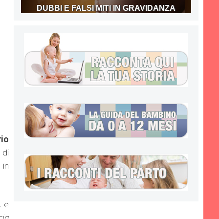
DUBBI E FALSI MITI IN GRAVIDANZA
rio
 di
 in
, e
cia