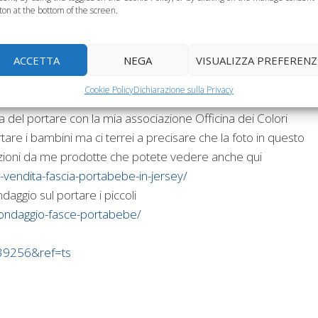
ton at the bottom of the screen.
ACCETTA
NEGA
VISUALIZZA PREFERENZ
Cookie Policy
Dichiarazione sulla Privacy
 del portare con la mia associazione Officina dei Colori
tare i bambini ma ci terrei a precisare che la foto in questo
quAzioni da me prodotte che potete vedere anche qui
vendita-fascia-portabebe-in-jersey/
daggio sul portare i piccoli
ondaggio-fasce-portabebe/
39256&ref=ts