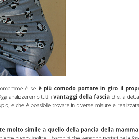
e neomamme è se
è più comodo portare in giro il prop
Oggi analizzeremo tutti i
vantaggi della fascia
che, a detta
 e che è possibile trovare in diverse misure e realizzata
nte molto simile a quello della pancia della mamma
mbiente nuovo; inoltre, i bambini che vengono portati nella
fas