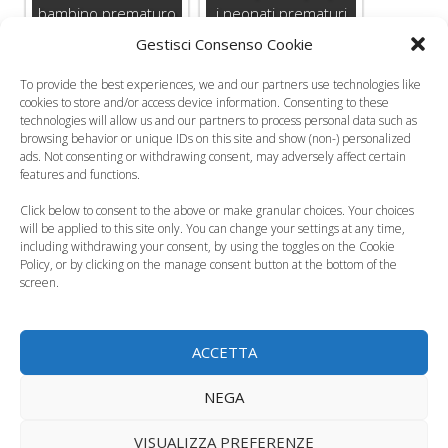
bambino prematuro
i neonati prematuri
Gestisci Consenso Cookie
To provide the best experiences, we and our partners use technologies like
cookies to store and/or access device information. Consenting to these
technologies will allow us and our partners to process personal data such as
Obesità e parti
Si celebra oggi la
browsing behavior or unique IDs on this site and show (non-) personalized
ads. Not consenting or withdrawing consent, may adversely affect certain
prematuri: ecco il
Giornata Mondiale
features and functions.
legame
del Neonato…
Click below to consent to the above or make granular choices. Your choices
will be applied to this site only. You can change your settings at any time,
Categorie
Curiosità, News, ecc.
including withdrawing your consent, by using the toggles on the Cookie
Tag
Policy, or by clicking on the manage consent button at the bottom of the
neonati prematuri
,
parto pretermine
screen.
Fecondazione eterologa, a Roma la prima
gravidanza italiana
ACCETTA
L’età perfetta per diventare genitori è tra i 35 e i 49
anni
NEGA
1 commento su “Giornata
VISUALIZZA PREFERENZE