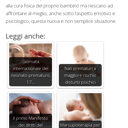
alla cura fisica del proprio bambino ma riescano ad
affrontare al meglio, anche sotto l’aspetto emotivo e
psicologico, questa nuova e non semplice situazione.
Leggi anche:
Giornata
internazionale del
Nati prematuri a
neonato prematuro,
maggiore rischio
17…
disturbi psichici
Il primo Manifesto
dei diritti del
Marsupioterapia per