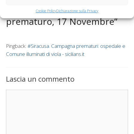
mondiale del neonato
Cookie Policy
Dichiarazione sulla Privacy
prematuro, 17 Novembre”
Pingback:
#Siracusa. Campagna prematuri: ospedale e
Comune illuminati di viola - sicilians.it
Lascia un commento
Commento