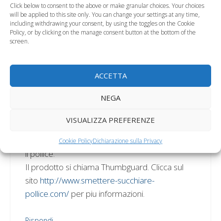
Click below to consent to the above or make granular choices. Your choices
continua a succhiare il
will be applied to this site only. You can change your settings at any time,
including withdrawing your consent, by using the toggles on the Cookie
pollice, che fare?”
Policy, or by clicking on the manage consent button at the bottom of the
screen.
C Sawbridge
ACCETTA
15 Marzo 2010 alle 20:23
NEGA
VISUALIZZA PREFERENZE
Un prodotto eccellente per i genitori che sono
preoccupati perche i loro bambini si succhiano
Cookie Policy
Dichiarazione sulla Privacy
il pollice.
Il prodotto si chiama Thumbguard. Clicca sul
sito
http://www.smettere-succhiare-
pollice.com/
per piu informazioni.
Rispondi