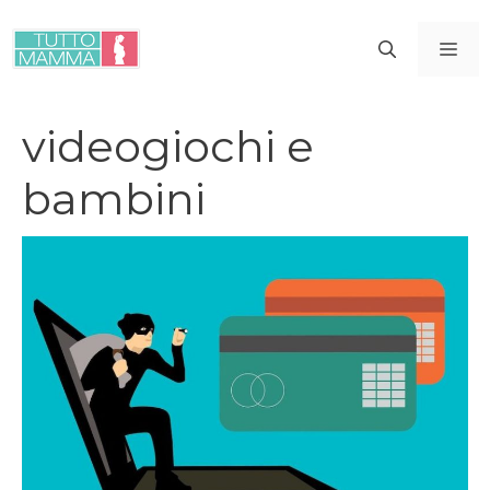
Vai
al
ME
contenuto
videogiochi e
bambini