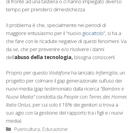
di fronte ad una tastiera o ci hanno impiegato diverso
tempo per prenderci dimestichezza.
Il problema è che, specialmente nei periodi di
maggiore entusiasmo per il “nuovo
giocattolo
“, si ha a
che fare con le ricadute negative di questi fenomeni. Va
da se, che per prevenire e/o risolvere i danni
dell’
abuso della tecnologia,
bisogna conoscerli.
Proprio per questo
Vodafone
ha lanciato
Infamiglia
, un
progetto per colmare il gap generazionale sull’uso dei
nuovi media (gap testimoniato dalla ricerca
“Bambini e
Nuovi Media”
condotta da
People
con
Terres des Homes
Italia Onlus
, per cui solo il 18% dei genitori si trova a
suo agio con la gestione del rapporto tra i figli e i nuovi
media).
Categorie
Puericultura, Educazione