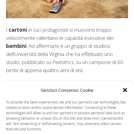
I
cartoni
in cui i protagonisti si muovono troppo
velocemente rallentano le capacità esecutive dei
bambini
. Ad affermarlo è un gruppo di studiosi
dell’Università della Virginia che ha effettuato uno
studio, pubblicato su
Pediatrics
, su un campione di 60
bimbi di appena quattro anni di età.
In particolare, sembra che dopo soli nove minuti
Gestisci Consenso Cookie
passati a guardare un noto cartone i cui personaggi si
muovono cinque volte più veloce del normale, i
To provide the best experiences, we and our partners use technologies like
cookies to store and/or access device information. Consenting to these
bambini non erano in grado di eseguire in maniera
technologies will allow us and our partners to process personal data such as
adeguata un
test di disegno
perchè, ad esempio,
browsing behavior or unique IDs on this site and show (non-) personalized
ads. Not consenting or withdrawing consent, may adversely affect certain
incapaci di seguire le indicazioni che venivano date loro.
features and functions.