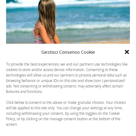
Gestisci Consenso Cookie
To provide the best experiences, we and our partners use technologies like
cookies to store and/or access device information. Consenting to these
technologies will allow us and our partners to process personal data such as
Il sole sta tornando alto e con lui il pericolo
melanoma
,
browsing behavior or unique IDs on this site and show (non-) personalized
ads. Not consenting or withdrawing consent, may adversely affect certain
che quest’anno si presenta, per i
bambini
, ancora più
features and functions.
rischioso. A lanciare l’allarme sono gli esperti
dell’Adoi
Click below to consent to the above or make granular choices. Your choices
(Associazione dermatologi ospedalieri italiani)
, che con
will be applied to this site only. You can change your settings at any time,
La Roche-Posay
promuovono per il terzo anno il
including withdrawing your consent, by using the toggles on the Cookie
Policy, or by clicking on the manage consent button at the bottom of the
progetto di sensibilizzazione ‘
Myskincheck
‘. I danni del
screen.
sole mettono a dura prova soprattutto le pelli più