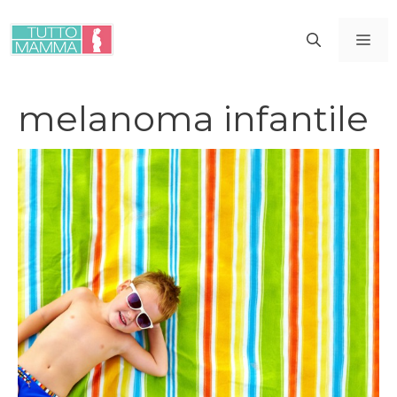
Vai
al
ME
contenuto
melanoma infantile