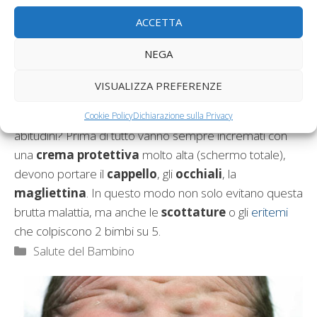
delicate: i
tumori della pelle
, infatti, sono cresciuti del
3% circa all’anno.
ACCETTA
NEGA
Ricordiamo che questo melanoma è mortale e solo
qualche anno fa era rarissimo in
età pediatrica
. La
VISUALIZZA PREFERENZE
colpa è di nei congeniti non controllati, ma anche delle
cattive abitudini sotto i raggi. Quali sono queste
Cookie Policy
Dichiarazione sulla Privacy
abitudini? Prima di tutto vanno sempre incremati con
una
crema protettiva
molto alta (schermo totale),
devono portare il
cappello
, gli
occhiali
, la
magliettina
. In questo modo non solo evitano questa
brutta malattia, ma anche le
scottature
o gli
eritemi
che colpiscono 2 bimbi su 5.
Categorie
Salute del Bambino