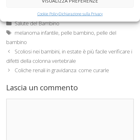
VISUALIZZA PREFERENZE
correttamente
troppo…
Cookie Policy
Dichiarazione sulla Privacy
Categorie
Salute del Bambino
Tag
melanoma infantile
,
pelle bambino
,
pelle del
bambino
Scoliosi nei bambini, in estate è più facile verificare i
difetti della colonna vertebrale
Coliche renali in gravidanza: come curarle
Lascia un commento
Commento