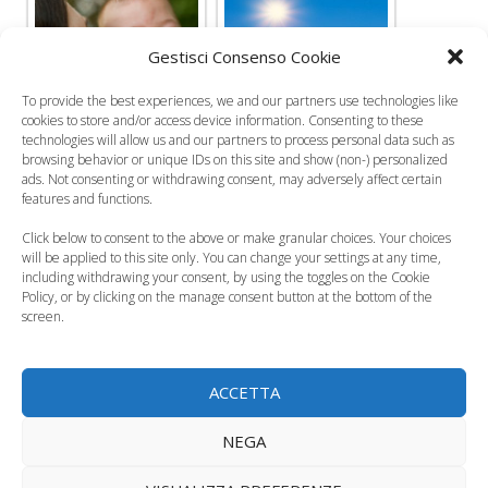
Gestisci Consenso Cookie
Bambini, nei su mani
Esposizione dei
To provide the best experiences, we and our partners use technologies like
e piedi non rischiosi
bambini al sole, quali
cookies to store and/or access device information. Consenting to these
per il melanoma
sono i rischi?
technologies will allow us and our partners to process personal data such as
browsing behavior or unique IDs on this site and show (non-) personalized
ads. Not consenting or withdrawing consent, may adversely affect certain
features and functions.
Click below to consent to the above or make granular choices. Your choices
will be applied to this site only. You can change your settings at any time,
Come proteggere la
Esposizione dei
including withdrawing your consent, by using the toggles on the Cookie
pelle dei bambini dal
bambini al sole, ecco
Policy, or by clicking on the manage consent button at the bottom of the
screen.
sole
i consigli
ACCETTA
Melanoma infantile,
NEGA
Bambini al sole, le
secondo i
regole per esporli
dermatologi c'è