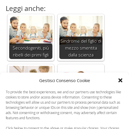
Leggi anche:
Sindrome del figlio di
Secondogeniti, più
mezzo smentita
ribelli dei primi figli
dalla scienza
Gestisci Consenso Cookie
Influenza H1N1, il
To provide the best experiences, we and our partners use technologies like
cookies to store and/or access device information. Consenting to these
rischio di contagio è
Sculacciare i bambini
technologies will allow us and our partners to process personal data such as
maggiore…
li rende aggressivi
browsing behavior or unique IDs on this site and show (non-) personalized
ads. Not consenting or withdrawing consent, may adversely affect certain
features and functions.
Click below to consent to the above or make granular choices. Your choices