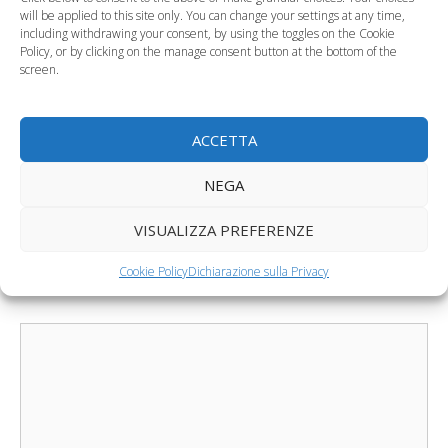
will be applied to this site only. You can change your settings at any time,
including withdrawing your consent, by using the toggles on the Cookie
Allarme Oms:
Vaccino
Policy, or by clicking on the manage consent button at the bottom of the
sempre più neonati
antinfluenzale gratis
screen.
prematuri
per tutti i minori in…
Categorie
ACCETTA
Curiosità, News, ecc.
Tag
studio
NEGA
H&M Kids, 20% di sconto e spedizione gratuita
VISUALIZZA PREFERENZE
Pensioni anticipate mamme, il no di Boeri
Cookie Policy
Dichiarazione sulla Privacy
Lascia un commento
Commento