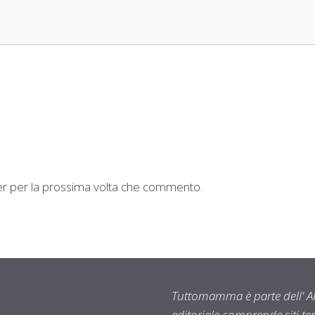
ser per la prossima volta che commento.
Tuttomamma è parte dell' AR
editoriale comprende siti t