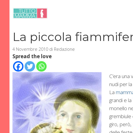
Vai
al
contenuto
La piccola fiammife
4 Novembre 2010
di
Redazione
Spread the love
C’era una 
nudi per la 
La
mamm
grandi e l
monello ne
grembiule 
giro, però,
delle fest