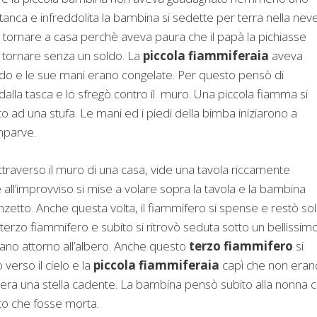
Stanca e infreddolita la bambina si sedette per terra nella neve
 tornare a casa perchè aveva paura che il papà la pichiasse
tornare senza un soldo. La
piccola fiammiferaia
aveva
do e le sue mani erano congelate. Per questo pensò di
alla tasca e lo sfregò contro il muro. Una piccola fiamma si
ad una stufa. Le mani ed i piedi della bimba iniziarono a
mparve.
ttraverso il muro di una casa, vide una tavola riccamente
 all’improvviso si mise a volare sopra la tavola e la bambina
nzetto. Anche questa volta, il fiammifero si spense e restò so
erzo fiammifero e subito si ritrovò seduta sotto un bellissim
avano attorno all’albero. Anche questo
terzo fiammifero
si
verso il cielo e la
piccola fiammiferaia
capì che non eran
lo: era una stella cadente. La bambina pensò subito alla nonna 
ato che fosse morta.