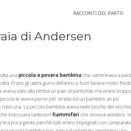
RACCONTI DEL PARTO
raia di Andersen
volta una
piccola e povera bambina
che camminava a pied
città. Erano gli ultimi giorni dell’anno e fuori faceva molto fred
a
aveva dato alla bimba un paio di pantofole ma erano tropp
a piccola le aveva perse per strada ed un bambino un po’
 rubò una. La piccola bambina aveva nelle tasche del vecchi
che indossava tantissimi
fiammiferi
che doveva vendere. I
 c’era poca gente perchè tutti erano impegnati con i preparativ
e e la piccola bambina non aveva guadagnato nemmeno uno