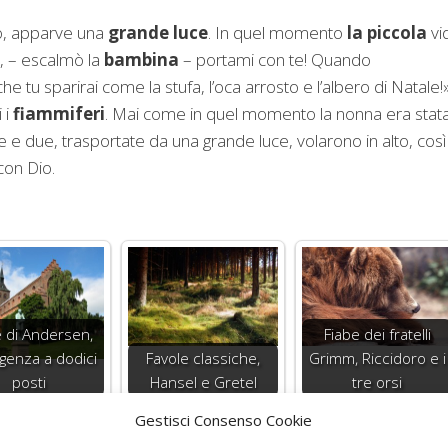
o, apparve una
grande luce
. In quel momento
la piccola
vi
a, – escalmò la
bambina
– portami con te! Quando
che tu sparirai come la stufa, l’oca arrosto e l’albero di Natale!
 i
fiammiferi
. Mai come in quel momento la nonna era stat
te e due, trasportate da una grande luce, volarono in alto, così
con Dio.
e di Andersen,
Fiabe dei fratelli
ligenza a dodici
Favole classiche,
Grimm, Riccidoro e i
posti
Hansel e Gretel
tre orsi
Gestisci Consenso Cookie