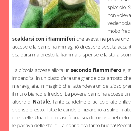
spicciolo. 
non voleva
vedendola 
molto fred
scaldarsi con i fiammiferi
che aveva: ne prese uno d
accese e la bambina immaginò di essere seduta accanto 
scaldarsi ma presto la fiamma si spense e la stufa sco
La piccola accese allora un
secondo fiammifero
e, a
imbandita. In un piatto c’era una grande oca arrosto che
meravigliata, immaginò che l’attendeva un delizioso pra
il muro bianco e freddo. La povera bambina accese un t
albero di
Natale
. Tante candeline e luci colorate brill
spense presto. Tutte le candele iniziarono a salire in alto 
che stelle. Una di loro lasciò una scia luminosa nel cie
le parlava delle stelle. La nonna era tanto buona! Pecc