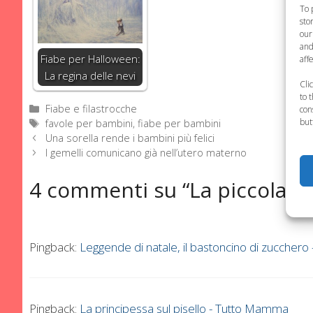
To 
sto
our
and
Fiabe per Halloween:
aff
La regina delle nevi
Cli
to 
Categorie
Fiabe e filastrocche
con
but
Tag
favole per bambini
,
fiabe per bambini
Una sorella rende i bambini più felici
I gemelli comunicano già nell’utero materno
4 commenti su “La piccola f
Pingback:
Leggende di natale, il bastoncino di zuccher
Pingback:
La principessa sul pisello - Tutto Mamma