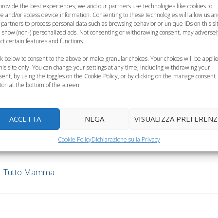
provide the best experiences, we and our partners use technologies like cookies to
re and/or access device information. Consenting to these technologies will allow us a
 partners to process personal data such as browsing behavior or unique IDs on this si
 show (non-) personalized ads. Not consenting or withdrawing consent, may adversel
ect certain features and functions.
ck below to consent to the above or make granular choices. Your choices will be appli
this site only. You can change your settings at any time, including withdrawing your
sent, by using the toggles on the Cookie Policy, or by clicking on the manage consent
ton at the bottom of the screen.
ACCETTA
NEGA
VISUALIZZA PREFERENZ
iammiferaia di Andersen”
Cookie Policy
Dichiarazione sulla Privacy
o - Tutto Mamma