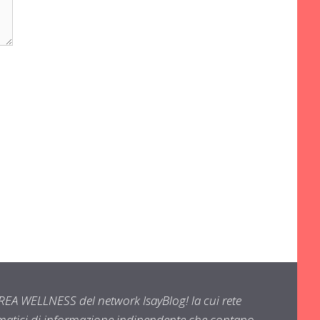
EA WELLNESS del network IsayBlog! la cui rete
ematici di informazione indipendente che contano