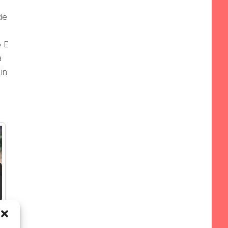
de
» E
a
 in