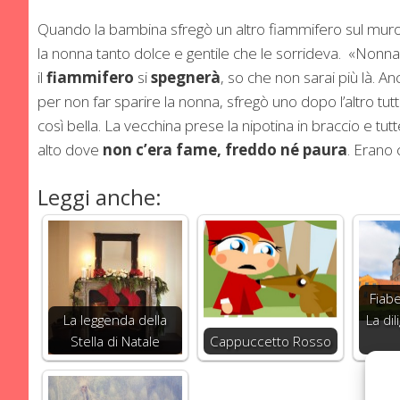
Quando la bambina sfregò un altro fiammifero sul mur
la nonna tanto dolce e gentile che le sorrideva. «Nonn
il
fiammifero
si
spegnerà
, so che non sarai più là. An
per non far sparire la nonna, sfregò uno dopo l’altro tutti
così bella. La vecchina prese la nipotina in braccio e tut
alto dove
non c’era
fame, freddo né paura
. Erano 
Leggi anche:
Fiab
La leggenda della
La di
Stella di Natale
Cappuccetto Rosso