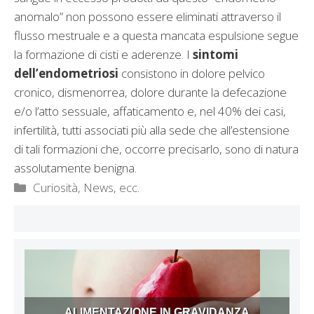
anomalo” non possono essere eliminati attraverso il
flusso mestruale e a questa mancata espulsione segue
la formazione di cisti e aderenze. I
sintomi
dell’endometriosi
consistono in dolore pelvico
cronico, dismenorrea, dolore durante la defecazione
e/o l’atto sessuale, affaticamento e, nel 40% dei casi,
infertilità, tutti associati più alla sede che all’estensione
di tali formazioni che, occorre precisarlo, sono di natura
assolutamente benigna.
Categorie
Curiosità, News, ecc.
ALIMENTAZIONE IN GRAVIDANZA