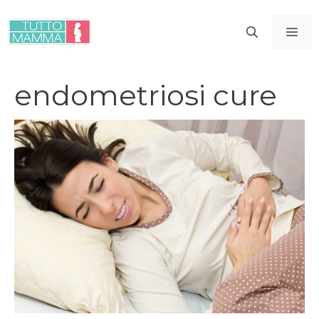
Vai
al
ME
contenuto
endometriosi cure