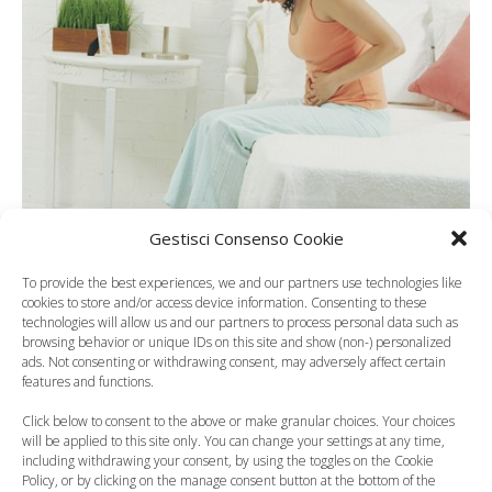
Gestisci Consenso Cookie
To provide the best experiences, we and our partners use technologies like
cookies to store and/or access device information. Consenting to these
technologies will allow us and our partners to process personal data such as
browsing behavior or unique IDs on this site and show (non-) personalized
Endometriosi, sintomi e
ads. Not consenting or withdrawing consent, may adversely affect certain
features and functions.
cure
Click below to consent to the above or make granular choices. Your choices
will be applied to this site only. You can change your settings at any time,
including withdrawing your consent, by using the toggles on the Cookie
Policy, or by clicking on the manage consent button at the bottom of the