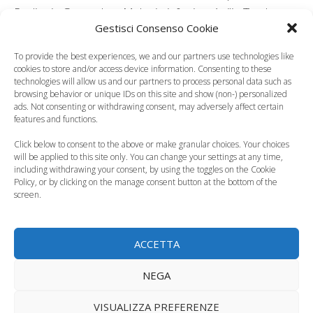
Pediatria Generale e Malattie infettive, Attilio Turchetta,
Gestisci Consenso Cookie
responsabile di Medicina dello Sport, Luca Buzzonetti,
responsabile di Oculistica dell’Ospedale Pediatrico,
To provide the best experiences, we and our partners use technologies like
May El Hachem, dermatologa,Alessandro Fiocchi,
cookies to store and/or access device information. Consenting to these
technologies will allow us and our partners to process personal data such as
responsabile di Allergologia, Giuseppe Morino,
browsing behavior or unique IDs on this site and show (non-) personalized
responsabile di Educazione Alimentare)
per
ads. Not consenting or withdrawing consent, may adversely affect certain
features and functions.
affrontare meglio l’estate con i bambini
raggiungendo un giusto equilibrio.
Click below to consent to the above or make granular choices. Your choices
will be applied to this site only. You can change your settings at any time,
Categorie
Puericultura, Educazione
,
Salute del Bambino
,
including withdrawing your consent, by using the toggles on the Cookie
Policy, or by clicking on the manage consent button at the bottom of the
Salute del Neonato
screen.
ACCETTA
NEGA
VISUALIZZA PREFERENZE